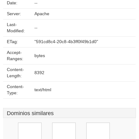
Date:
--
Server:
Apache
Last-
--
Modified:
ETag:
"591cd8c4-20c8-4b3ff0f49b1d0"
Accept-
bytes
Ranges:
Content-
8392
Length:
Content-
text/html
Type:
Dominios similares