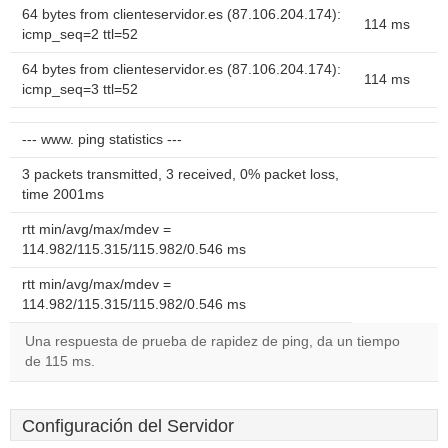
64 bytes from clienteservidor.es (87.106.204.174):
114 ms
icmp_seq=2 ttl=52
64 bytes from clienteservidor.es (87.106.204.174):
114 ms
icmp_seq=3 ttl=52
--- www. ping statistics ---
3 packets transmitted, 3 received, 0% packet loss,
time 2001ms
rtt min/avg/max/mdev =
114.982/115.315/115.982/0.546 ms
rtt min/avg/max/mdev =
114.982/115.315/115.982/0.546 ms
Una respuesta de prueba de rapidez de ping, da un tiempo
de 115 ms.
Configuración del Servidor