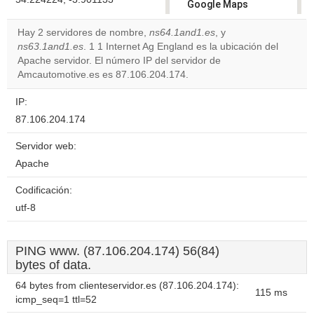
Google Maps
correctly.
Hay 2 servidores de nombre,
ns64.1and1.es
, y
ns63.1and1.es
. 1 1 Internet Ag England es la ubicación del
Do you
OK
Apache servidor. El número IP del servidor de
own this
website?
Amcautomotive.es es 87.106.204.174.
IP:
87.106.204.174
Servidor web:
Apache
Codificación:
utf-8
PING www. (87.106.204.174) 56(84)
bytes of data.
64 bytes from clienteservidor.es (87.106.204.174):
115 ms
icmp_seq=1 ttl=52