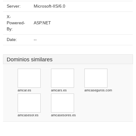
Server:
Microsoft-IIS/6.0
X-
Powered-
ASP.NET
By:
Date:
--
Dominios similares
amcar.es
amcars.es
amcaseguros.com
amcasesor.es
amcasesores.es