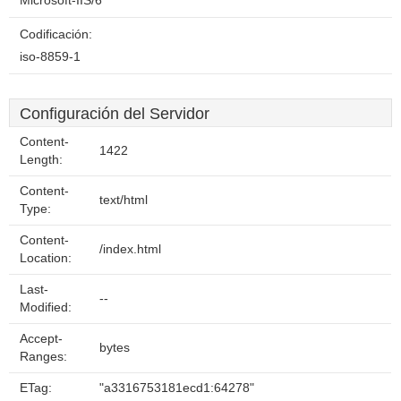
Microsoft-IIS/6
Codificación:
iso-8859-1
Configuración del Servidor
Content-
1422
Length:
Content-
text/html
Type:
Content-
/index.html
Location:
Last-
--
Modified:
Accept-
bytes
Ranges:
ETag:
"a3316753181ecd1:64278"