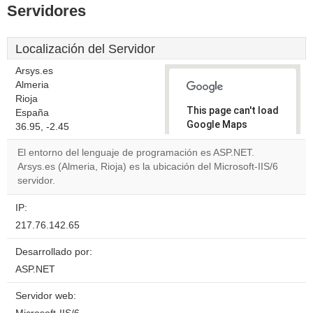
Servidores
Localización del Servidor
Arsys.es
Almeria
Rioja
This page can't load
España
Google Maps
36.95, -2.45
correctly.
El entorno del lenguaje de programación es ASP.NET.
Arsys.es (Almeria, Rioja) es la ubicación del Microsoft-IIS/6
Do you
OK
servidor.
own this
website?
IP:
217.76.142.65
Desarrollado por:
ASP.NET
Servidor web: