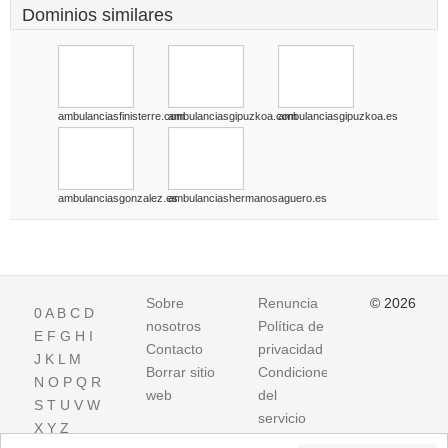
Dominios similares
ambulanciasfinisterre.com
ambulanciasgipuzkoa.com
ambulanciasgipuzkoa.es
ambulanciasgonzalez.es
ambulanciashermanosaguero.es
Sobre
Renuncia
© 2026
0
A
B
C
D
nosotros
Política de
E
F
G
H
I
Contacto
privacidad
J
K
L
M
Borrar sitio
Condiciones
N
O
P
Q
R
web
del
S
T
U
V
W
servicio
X
Y
Z