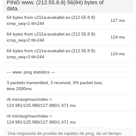
PING www. (212.55.8.9) 56(84) bytes of
data.
64 bytes from c211w.euskaltel.es (212.55.8.9):
127 ms
icmp_seq=1 ttl=244
64 bytes from c211w.euskaltel.es (212.55.8.9):
124 ms
icmp_seq=2 ttl=244
64 bytes from c211w.euskaltel.es (212.55.8.9):
124 ms
icmp_seq=3 ttl=244
--- www. ping statistics ---
3 packets transmitted, 3 received, 0% packet loss,
time 2000ms
rtt min/avg/max/mdev =
124.981/125.980/127.980/1.471 ms
rtt min/avg/max/mdev =
124.981/125.980/127.980/1.471 ms
Una respuesta de prueba de rapidez de ping, da un tiempo