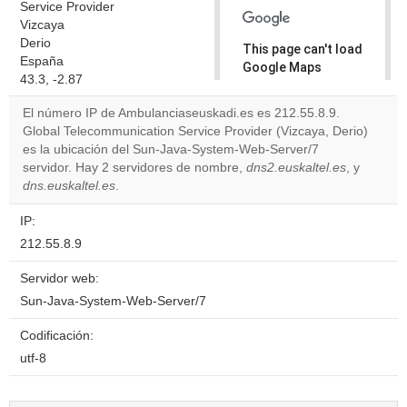
Service Provider
Vizcaya
Derio
This page can't load
España
Google Maps
43.3, -2.87
correctly.
El número IP de Ambulanciaseuskadi.es es 212.55.8.9.
Do you
Global Telecommunication Service Provider (Vizcaya, Derio)
OK
own this
es la ubicación del Sun-Java-System-Web-Server/7
website?
servidor. Hay 2 servidores de nombre,
dns2.euskaltel.es
, y
dns.euskaltel.es
.
IP:
212.55.8.9
Servidor web:
Sun-Java-System-Web-Server/7
Codificación:
utf-8