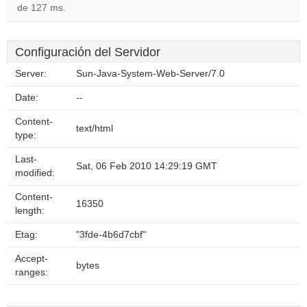
de 127 ms.
Configuración del Servidor
Server:
Sun-Java-System-Web-Server/7.0
Date:
--
Content-
text/html
type:
Last-
Sat, 06 Feb 2010 14:29:19 GMT
modified:
Content-
16350
length:
Etag:
"3fde-4b6d7cbf"
Accept-
bytes
ranges: