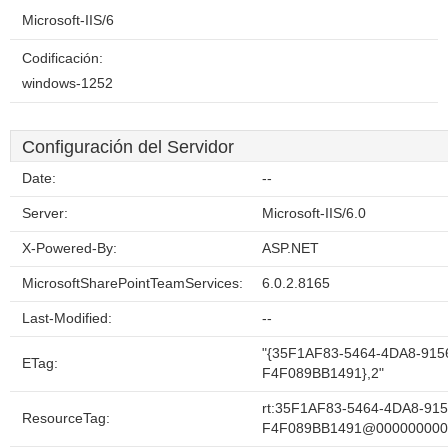
Microsoft-IIS/6
Codificación:
windows-1252
Configuración del Servidor
Date:
--
Server:
Microsoft-IIS/6.0
X-Powered-By:
ASP.NET
MicrosoftSharePointTeamServices:
6.0.2.8165
Last-Modified:
--
"{35F1AF83-5464-4DA8-915
ETag:
F4F089BB1491},2"
rt:35F1AF83-5464-4DA8-915
ResourceTag:
F4F089BB1491@000000000