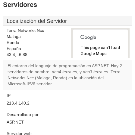
Servidores
Localización del Servidor
Terra Networks Ncc
Malaga
Ronda
This page can't load
España
Google Maps
43.4, -6.88
correctly.
El entorno del lenguaje de programación es ASP.NET. Hay 2
servidores de nombre,
dns4.terra.es
, y
dns3.terra.es
. Terra
Do you
OK
Networks Ncc (Malaga, Ronda) es la ubicación del
own this
website?
Microsoft-IIS/6 servidor.
IP:
213.4.140.2
Desarrollado por:
ASP.NET
Servidor web: