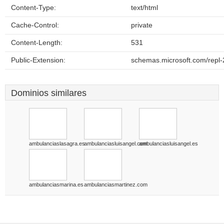
Content-Type:
text/html
Cache-Control:
private
Content-Length:
531
Public-Extension:
schemas.microsoft.com/repl-
Dominios similares
ambulanciaslasagra.es
ambulanciasluisangel.com
ambulanciasluisangel.es
ambulanciasmarina.es
ambulanciasmartinez.com