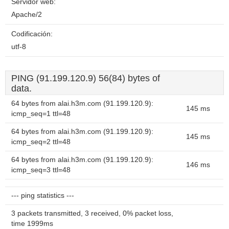
Servidor web:
Apache/2
Codificación:
utf-8
PING (91.199.120.9) 56(84) bytes of
data.
64 bytes from alai.h3m.com (91.199.120.9):
145 ms
icmp_seq=1 ttl=48
64 bytes from alai.h3m.com (91.199.120.9):
145 ms
icmp_seq=2 ttl=48
64 bytes from alai.h3m.com (91.199.120.9):
146 ms
icmp_seq=3 ttl=48
--- ping statistics ---
3 packets transmitted, 3 received, 0% packet loss,
time 1999ms