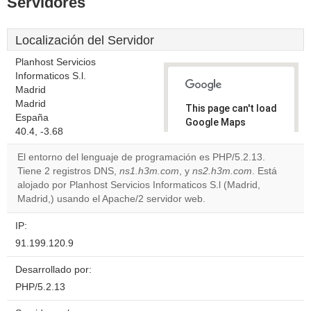
Servidores
Localización del Servidor
Planhost Servicios
Informaticos S.l.
Madrid
Madrid
This page can't load
España
Google Maps
40.4, -3.68
correctly.
El entorno del lenguaje de programación es PHP/5.2.13.
Do you
Tiene 2 registros DNS,
ns1.h3m.com
, y
ns2.h3m.com
. Está
OK
own this
alojado por Planhost Servicios Informaticos S.l (Madrid,
website?
Madrid,) usando el Apache/2 servidor web.
IP:
91.199.120.9
Desarrollado por:
PHP/5.2.13