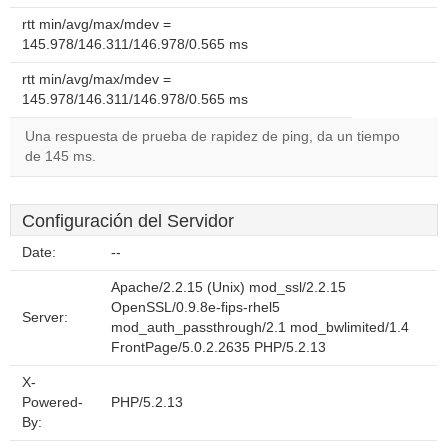
rtt min/avg/max/mdev =
145.978/146.311/146.978/0.565 ms
rtt min/avg/max/mdev =
145.978/146.311/146.978/0.565 ms
Una respuesta de prueba de rapidez de ping, da un tiempo
de 145 ms.
Configuración del Servidor
Date:
--
Apache/2.2.15 (Unix) mod_ssl/2.2.15
OpenSSL/0.9.8e-fips-rhel5
Server:
mod_auth_passthrough/2.1 mod_bwlimited/1.4
FrontPage/5.0.2.2635 PHP/5.2.13
X-
Powered-
PHP/5.2.13
By: