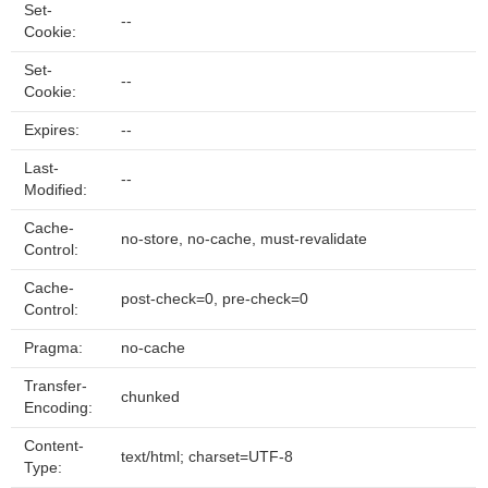
Set-
--
Cookie:
Set-
--
Cookie:
Expires:
--
Last-
--
Modified:
Cache-
no-store, no-cache, must-revalidate
Control:
Cache-
post-check=0, pre-check=0
Control:
Pragma:
no-cache
Transfer-
chunked
Encoding:
Content-
text/html; charset=UTF-8
Type: