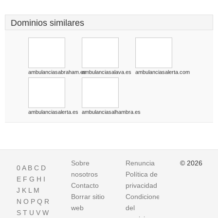
Dominios similares
ambulanciasabraham.es
ambulanciasalava.es
ambulanciasalerta.com
ambulanciasalerta.es
ambulanciasalhambra.es
Sobre
Renuncia
© 2026
0
A
B
C
D
nosotros
Política de
E
F
G
H
I
Contacto
privacidad
J
K
L
M
Borrar sitio
Condiciones
N
O
P
Q
R
web
del
S
T
U
V
W