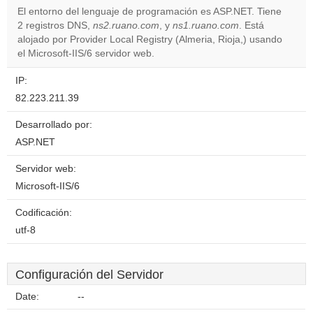
El entorno del lenguaje de programación es ASP.NET. Tiene
2 registros DNS,
ns2.ruano.com
, y
ns1.ruano.com
. Está
Do you
OK
alojado por Provider Local Registry (Almeria, Rioja,) usando
own this
website?
el Microsoft-IIS/6 servidor web.
IP:
82.223.211.39
Desarrollado por:
ASP.NET
Servidor web:
Microsoft-IIS/6
Codificación:
utf-8
Configuración del Servidor
Date:
--