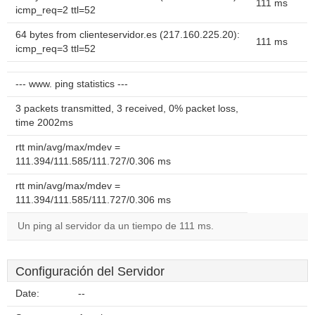
111 ms
icmp_req=2 ttl=52
64 bytes from clienteservidor.es (217.160.225.20):
111 ms
icmp_req=3 ttl=52
--- www. ping statistics ---
3 packets transmitted, 3 received, 0% packet loss,
time 2002ms
rtt min/avg/max/mdev =
111.394/111.585/111.727/0.306 ms
rtt min/avg/max/mdev =
111.394/111.585/111.727/0.306 ms
Un ping al servidor da un tiempo de 111 ms.
Configuración del Servidor
Date:
--