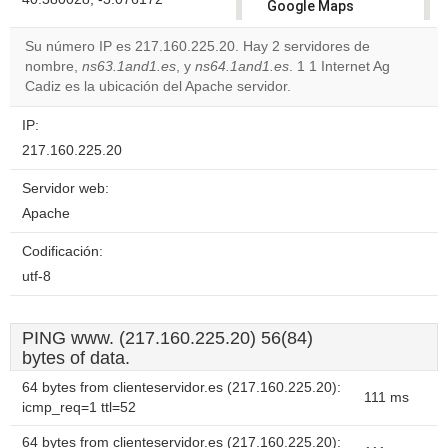
Google Maps
correctly.
Su número IP es 217.160.225.20. Hay 2 servidores de
nombre,
ns63.1and1.es
, y
ns64.1and1.es
. 1 1 Internet Ag
Do you
OK
Cadiz es la ubicación del Apache servidor.
own this
website?
IP:
217.160.225.20
Servidor web:
Apache
Codificación:
utf-8
PING www. (217.160.225.20) 56(84)
bytes of data.
64 bytes from clienteservidor.es (217.160.225.20):
111 ms
icmp_req=1 ttl=52
64 bytes from clienteservidor.es (217.160.225.20):