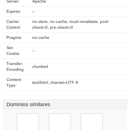
Server:
Apache
Expires:
--
Cache-
no-store, no-cache, must-revalidate, post-
Control:
check=0, pre-check=0
Pragma:
no-cache
Set-
--
Cookie:
Transfer-
chunked
Encoding:
Content-
text/html; charset=UTF-8
Type:
Dominios similares