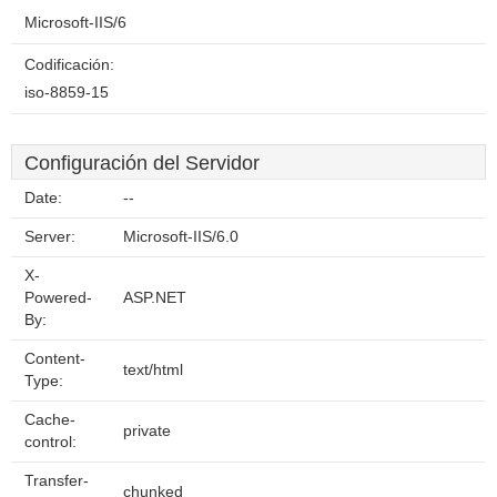
Microsoft-IIS/6
Codificación:
iso-8859-15
Configuración del Servidor
Date:
--
Server:
Microsoft-IIS/6.0
X-
Powered-
ASP.NET
By:
Content-
text/html
Type:
Cache-
private
control:
Transfer-
chunked