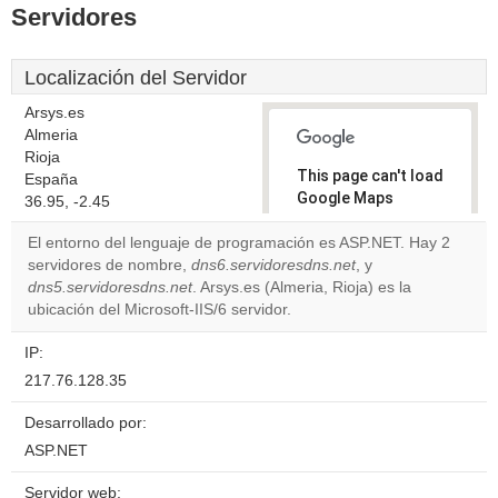
Servidores
Localización del Servidor
Arsys.es
Almeria
Rioja
This page can't load
España
Google Maps
36.95, -2.45
correctly.
El entorno del lenguaje de programación es ASP.NET. Hay 2
servidores de nombre,
dns6.servidoresdns.net
, y
Do you
OK
dns5.servidoresdns.net
. Arsys.es (Almeria, Rioja) es la
own this
website?
ubicación del Microsoft-IIS/6 servidor.
IP:
217.76.128.35
Desarrollado por:
ASP.NET
Servidor web: