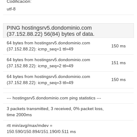
Codificación:
utf-8
PING hostingsrv5.dondominio.com
(37.152.88.22) 56(84) bytes of data.
64 bytes from hostingsrv5.dondominio.com
150 ms
(37.152.88.22): icmp_seq=1 ttl=49
64 bytes from hostingsrv5.dondominio.com
151 ms
(37.152.88.22): icmp_seq=2 ttl=49
64 bytes from hostingsrv5.dondominio.com
150 ms
(37.152.88.22): icmp_seq=3 ttl=49
--- hostingsrv5.dondominio.com ping statistics ---
3 packets transmitted, 3 received, 0% packet loss,
time 2000ms
rtt min/avg/max/mdev =
150.590/150.894/151.190/0.511 ms