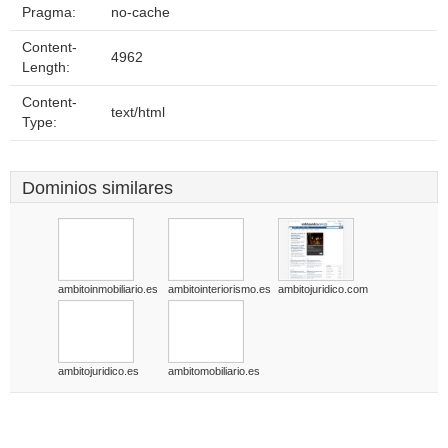
Pragma:
no-cache
Content-
4962
Length:
Content-
text/html
Type:
Dominios similares
ambitoinmobiliario.es
ambitointeriorismo.es
ambitojuridico.com
ambitojuridico.es
ambitomobiliario.es