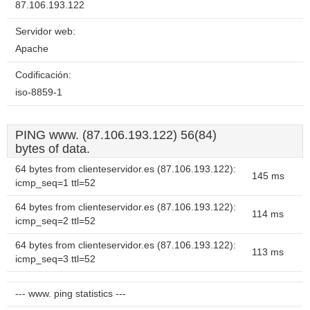
87.106.193.122
Servidor web:
Apache
Codificación:
iso-8859-1
PING www. (87.106.193.122) 56(84)
bytes of data.
64 bytes from clienteservidor.es (87.106.193.122):
145 ms
icmp_seq=1 ttl=52
64 bytes from clienteservidor.es (87.106.193.122):
114 ms
icmp_seq=2 ttl=52
64 bytes from clienteservidor.es (87.106.193.122):
113 ms
icmp_seq=3 ttl=52
--- www. ping statistics ---