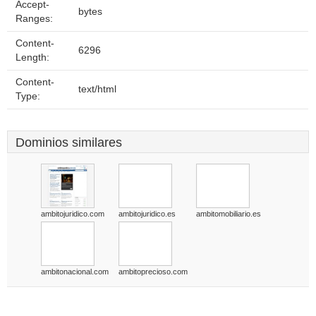
Accept-
bytes
Ranges:
Content-
6296
Length:
Content-
text/html
Type:
Dominios similares
ambitojuridico.com
ambitojuridico.es
ambitomobiliario.es
ambitonacional.com
ambitoprecioso.com