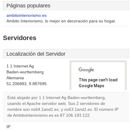
Páginas populares
ambitointeriorismo.es
Ambito Interiorismo, lo mejor en decoración para su hogar.
Servidores
Localización del Servidor
1 1 Internet Ag
Baden-wurttemberg
Alemania
This page can't load
51.206883, 9.887695
Google Maps
correctly.
Está alojado por 1 1 Internet Ag Baden-wurttemberg,
usando el Apache servidor web. Sus 2 servidores de
Do you
OK
nombre son
ns64.1and1.es
, y
ns63.1and1.es
own this
. El número IP
website?
de Ambitointeriorismo.es es 87.106.193.122.
IP: