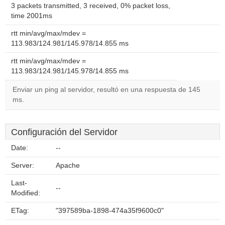
3 packets transmitted, 3 received, 0% packet loss,
time 2001ms
rtt min/avg/max/mdev =
113.983/124.981/145.978/14.855 ms
rtt min/avg/max/mdev =
113.983/124.981/145.978/14.855 ms
Enviar un ping al servidor, resultó en una respuesta de 145
ms.
Configuración del Servidor
Date:
--
Server:
Apache
Last-
--
Modified:
ETag:
"397589ba-1898-474a35f9600c0"