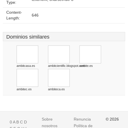
Type:
Content-
646
Length:
Dominios similares
ambitcasa.es
ambitcientific.blogspot.com
ambite.es
ambitec.es
ambiteca.es
Sobre
Renuncia
© 2026
0
A
B
C
D
nosotros
Política de