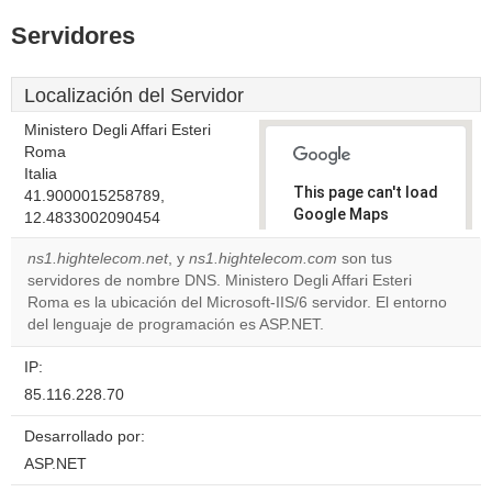
Servidores
Localización del Servidor
Ministero Degli Affari Esteri
Roma
Italia
This page can't load
41.9000015258789,
Google Maps
12.4833002090454
correctly.
ns1.hightelecom.net
, y
ns1.hightelecom.com
son tus
servidores de nombre DNS. Ministero Degli Affari Esteri
Do you
OK
Roma es la ubicación del Microsoft-IIS/6 servidor. El entorno
own this
website?
del lenguaje de programación es ASP.NET.
IP:
85.116.228.70
Desarrollado por:
ASP.NET