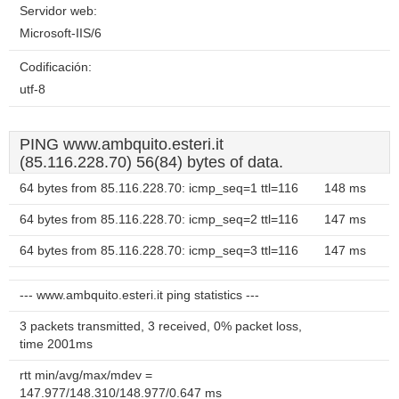
Servidor web:
Microsoft-IIS/6
Codificación:
utf-8
PING www.ambquito.esteri.it
(85.116.228.70) 56(84) bytes of data.
64 bytes from 85.116.228.70: icmp_seq=1 ttl=116
148 ms
64 bytes from 85.116.228.70: icmp_seq=2 ttl=116
147 ms
64 bytes from 85.116.228.70: icmp_seq=3 ttl=116
147 ms
--- www.ambquito.esteri.it ping statistics ---
3 packets transmitted, 3 received, 0% packet loss,
time 2001ms
rtt min/avg/max/mdev =
147.977/148.310/148.977/0.647 ms