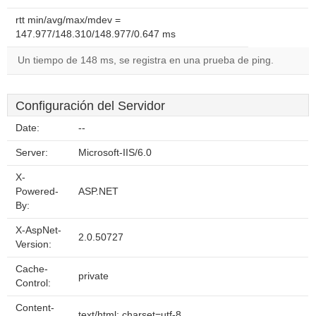
rtt min/avg/max/mdev =
147.977/148.310/148.977/0.647 ms
Un tiempo de 148 ms, se registra en una prueba de ping.
Configuración del Servidor
Date:
--
Server:
Microsoft-IIS/6.0
X-
Powered-
ASP.NET
By:
X-AspNet-
2.0.50727
Version:
Cache-
private
Control:
Content-
text/html; charset=utf-8