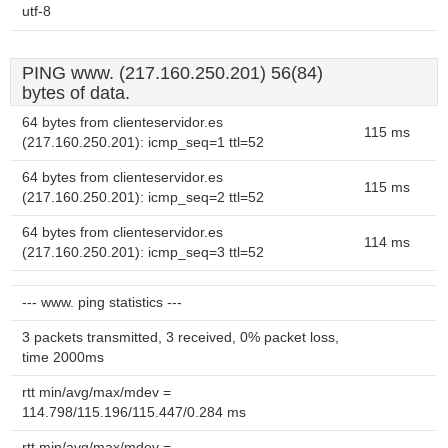
utf-8
PING www. (217.160.250.201) 56(84)
bytes of data.
64 bytes from clienteservidor.es
115 ms
(217.160.250.201): icmp_seq=1 ttl=52
64 bytes from clienteservidor.es
115 ms
(217.160.250.201): icmp_seq=2 ttl=52
64 bytes from clienteservidor.es
114 ms
(217.160.250.201): icmp_seq=3 ttl=52
--- www. ping statistics ---
3 packets transmitted, 3 received, 0% packet loss,
time 2000ms
rtt min/avg/max/mdev =
114.798/115.196/115.447/0.284 ms
rtt min/avg/max/mdev =