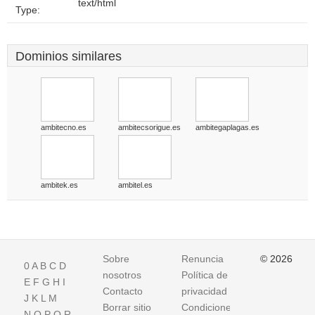
text/html
Type:
Dominios similares
ambitecno.es
ambitecsorigue.es
ambitegaplagas.es
ambitek.es
ambitel.es
Sobre
Renuncia
© 2026
0
A
B
C
D
nosotros
Política de
E
F
G
H
I
Contacto
privacidad
J
K
L
M
Borrar sitio
Condiciones
N
O
P
Q
R