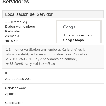
Servidores
Localización del Servidor
1 1 Internet Ag
Baden-wurttemberg
Karlsruhe
This page can't load
Alemania
Google Maps
49, 8.39
correctly.
1 1 Internet Ag (Baden-wurttemberg, Karlsruhe) es la
ubicación del Apache servidor. Su dirección IP local es
Do you
OK
217.160.250.201. Hay 2 servidores de nombre,
own this
website?
ns63.1and1.es
, y
ns64.1and1.es
.
IP:
217.160.250.201
Servidor web:
Apache
Codificación: