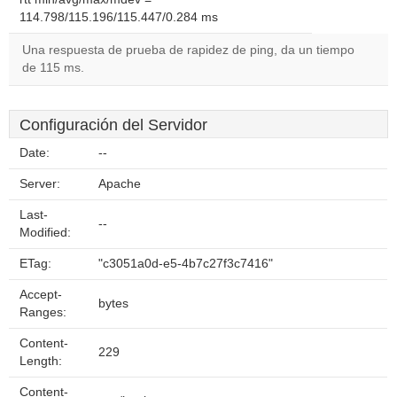
114.798/115.196/115.447/0.284 ms
Una respuesta de prueba de rapidez de ping, da un tiempo
de 115 ms.
Configuración del Servidor
Date:
--
Server:
Apache
Last-
--
Modified:
ETag:
"c3051a0d-e5-4b7c27f3c7416"
Accept-
bytes
Ranges:
Content-
229
Length:
Content-