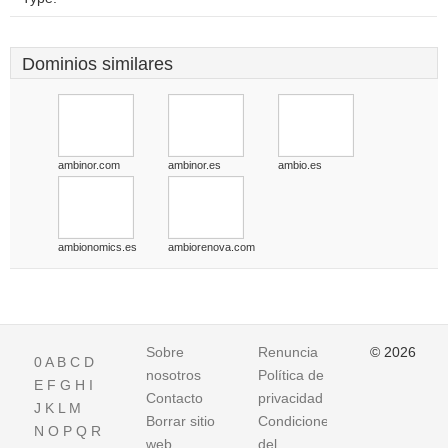
Dominios similares
ambinor.com
ambinor.es
ambio.es
ambionomics.es
ambiorenova.com
Sobre
Renuncia
© 2026
0
A
B
C
D
nosotros
Política de
E
F
G
H
I
Contacto
privacidad
J
K
L
M
Borrar sitio
Condiciones
N
O
P
Q
R
web
del