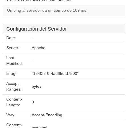
Un ping al servidor da un tiempo de 109 ms.
Configuración del Servidor
Date:
--
Server:
Apache
Last-
--
Modified:
ETag:
"1340f2-0-4adff5dfd7500"
Accept-
bytes
Ranges:
Content-
0
Length:
Vary:
Accept-Encoding
Content-
text/html