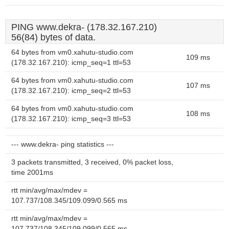
PING www.dekra- (178.32.167.210)
56(84) bytes of data.
64 bytes from vm0.xahutu-studio.com
109 ms
(178.32.167.210): icmp_seq=1 ttl=53
64 bytes from vm0.xahutu-studio.com
107 ms
(178.32.167.210): icmp_seq=2 ttl=53
64 bytes from vm0.xahutu-studio.com
108 ms
(178.32.167.210): icmp_seq=3 ttl=53
--- www.dekra- ping statistics ---
3 packets transmitted, 3 received, 0% packet loss,
time 2001ms
rtt min/avg/max/mdev =
107.737/108.345/109.099/0.565 ms
rtt min/avg/max/mdev =
107.737/108.345/109.099/0.565 ms