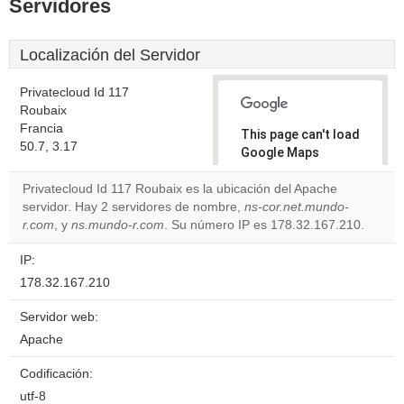
Servidores
Localización del Servidor
Privatecloud Id 117
Roubaix
Francia
This page can't load
50.7, 3.17
Google Maps
correctly.
Privatecloud Id 117 Roubaix es la ubicación del Apache
servidor. Hay 2 servidores de nombre,
ns-cor.net.mundo-
Do you
OK
r.com
, y
ns.mundo-r.com
. Su número IP es 178.32.167.210.
own this
website?
IP:
178.32.167.210
Servidor web:
Apache
Codificación:
utf-8