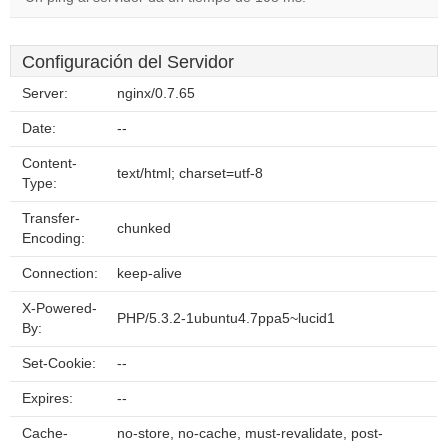
Configuración del Servidor
Server:
nginx/0.7.65
Date:
--
Content-
text/html; charset=utf-8
Type:
Transfer-
chunked
Encoding:
Connection:
keep-alive
X-Powered-
PHP/5.3.2-1ubuntu4.7ppa5~lucid1
By:
Set-Cookie:
--
Expires:
--
Cache-
no-store, no-cache, must-revalidate, post-