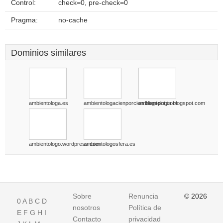
Control:
check=0, pre-check=0
Pragma:
no-cache
Dominios similares
ambientologa.es
ambientologacienporcien.blogspot.com
ambientologia.blogspot.com
ambientologo.wordpress.com
ambientologosfera.es
Sobre
Renuncia
© 2026
0
A
B
C
D
nosotros
Política de
E
F
G
H
I
Contacto
privacidad