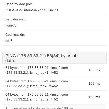
Desarrollado por:
PHP/5.3.2-1ubuntu4.7ppa5~lucid1
Servidor web:
nginx/0
Codificación:
utf-8
PING (178.33.33.21) 56(84) bytes of
data.
64 bytes from 178-33-33-21.kimsufi.com
108 ms
(178.33.33.21): icmp_req=1 ttl=52
64 bytes from 178-33-33-21.kimsufi.com
108 ms
(178.33.33.21): icmp_req=2 ttl=52
64 bytes from 178-33-33-21.kimsufi.com
108 ms
(178.33.33.21): icmp_req=2 ttl=52
Un ping al servidor da un tiempo de 108 ms.