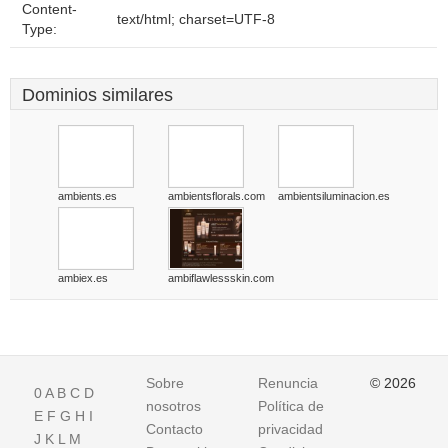
Content-
text/html; charset=UTF-8
Type:
Dominios similares
ambients.es
ambientsflorals.com
ambientsiluminacion.es
ambiex.es
ambiflawlessskin.com
Sobre
Renuncia
© 2026
0
A
B
C
D
nosotros
Política de
E
F
G
H
I
Contacto
privacidad
J
K
L
M