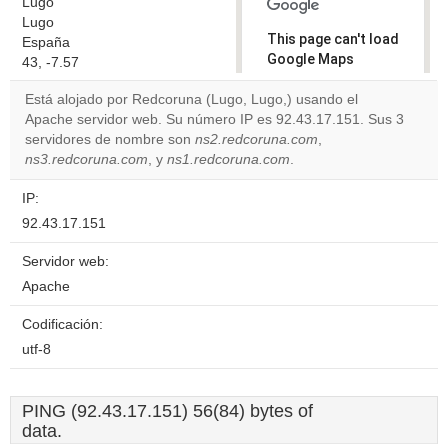
Lugo
Lugo
This page can't load
España
Google Maps
43, -7.57
correctly.
Está alojado por Redcoruna (Lugo, Lugo,) usando el
Apache servidor web. Su número IP es 92.43.17.151. Sus 3
Do you
OK
servidores de nombre son
ns2.redcoruna.com
own this
,
website?
ns3.redcoruna.com
, y
ns1.redcoruna.com
.
IP:
92.43.17.151
Servidor web:
Apache
Codificación:
utf-8
PING (92.43.17.151) 56(84) bytes of
data.