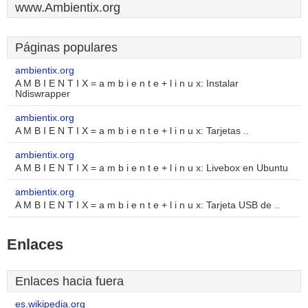
www.Ambientix.org
Páginas populares
ambientix.org
A M B I E N T I X = a m b i e n t e + l i n u x: Instalar
Ndiswrapper
ambientix.org
A M B I E N T I X = a m b i e n t e + l i n u x: Tarjetas ..
ambientix.org
A M B I E N T I X = a m b i e n t e + l i n u x: Livebox en Ubuntu
ambientix.org
A M B I E N T I X = a m b i e n t e + l i n u x: Tarjeta USB de ..
Enlaces
Enlaces hacia fuera
es.wikipedia.org