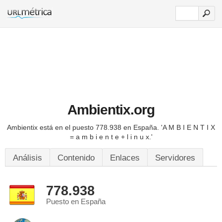
Ambientix.org
Ambientix está en el puesto 778.938 en España.
'A M B I E N T I X
= a m b i e n t e + l i n u x.'
Análisis
Contenido
Enlaces
Servidores
778.938
Puesto en España