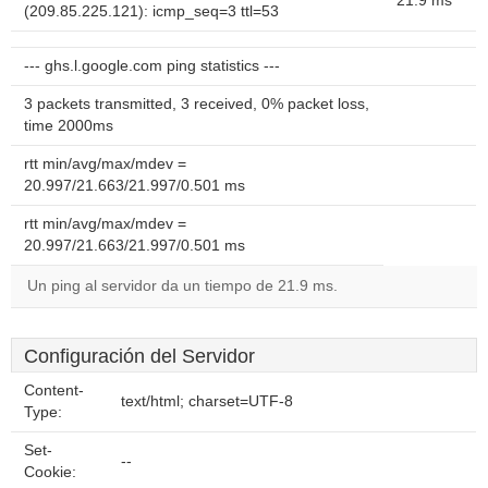
21.9 ms
(209.85.225.121): icmp_seq=3 ttl=53
--- ghs.l.google.com ping statistics ---
3 packets transmitted, 3 received, 0% packet loss,
time 2000ms
rtt min/avg/max/mdev =
20.997/21.663/21.997/0.501 ms
rtt min/avg/max/mdev =
20.997/21.663/21.997/0.501 ms
Un ping al servidor da un tiempo de 21.9 ms.
Configuración del Servidor
Content-
text/html; charset=UTF-8
Type:
Set-
--
Cookie: