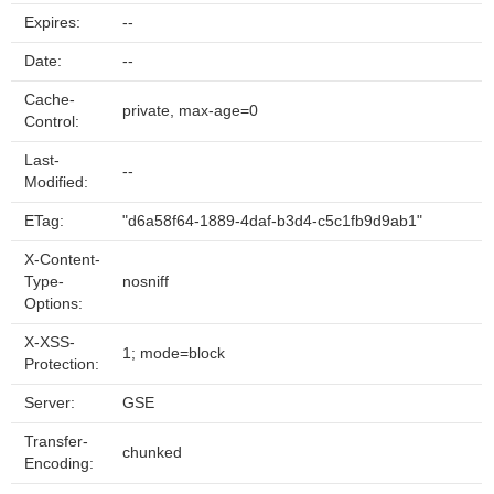
Expires:
--
Date:
--
Cache-
private, max-age=0
Control:
Last-
--
Modified:
ETag:
"d6a58f64-1889-4daf-b3d4-c5c1fb9d9ab1"
X-Content-
Type-
nosniff
Options:
X-XSS-
1; mode=block
Protection:
Server:
GSE
Transfer-
chunked
Encoding: