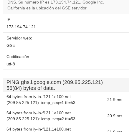
DNS. Su número IP es 173.194.74.121. Google Inc.
Do you
OK
California es la ubicación del GSE servidor.
own this
website?
IP:
173.194.74.121
Servidor web:
GSE
Codificación:
utf-8
PING ghs.l.google.com (209.85.225.121)
56(84) bytes of data.
64 bytes from iy-in-f121.1e100.net
21.9 ms
(209.85.225.121): icmp_seq=1 ttl=53
64 bytes from iy-in-f121.1e100.net
20.9 ms
(209.85.225.121): icmp_seq=2 ttl=53
64 bytes from iy-in-f121.1e100.net