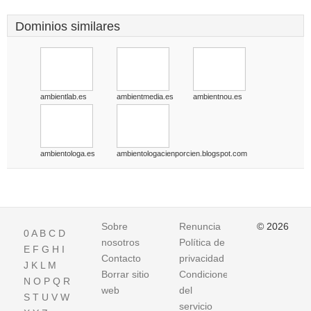
Dominios similares
ambientlab.es
ambientmedia.es
ambientnou.es
ambientologa.es
ambientologacienporcien.blogspot.com
Sobre
Renuncia
© 2026
0
A
B
C
D
nosotros
Política de
E
F
G
H
I
Contacto
privacidad
J
K
L
M
Borrar sitio
Condiciones
N
O
P
Q
R
web
del
S
T
U
V
W
servicio