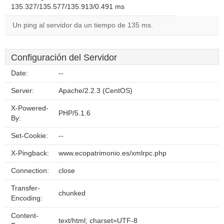
135.327/135.577/135.913/0.491 ms
Un ping al servidor da un tiempo de 135 ms.
Configuración del Servidor
Date:
--
Server:
Apache/2.2.3 (CentOS)
X-Powered-
PHP/5.1.6
By:
Set-Cookie:
--
X-Pingback:
www.ecopatrimonio.es/xmlrpc.php
Connection:
close
Transfer-
chunked
Encoding:
Content-
text/html; charset=UTF-8