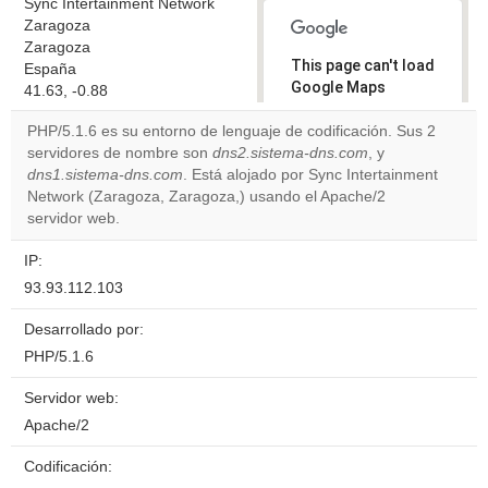
Sync Intertainment Network
Zaragoza
Zaragoza
This page can't load
España
Google Maps
41.63, -0.88
correctly.
PHP/5.1.6 es su entorno de lenguaje de codificación. Sus 2
servidores de nombre son
dns2.sistema-dns.com
, y
Do you
OK
dns1.sistema-dns.com
. Está alojado por Sync Intertainment
own this
website?
Network (Zaragoza, Zaragoza,) usando el Apache/2
servidor web.
IP:
93.93.112.103
Desarrollado por:
PHP/5.1.6
Servidor web:
Apache/2
Codificación: