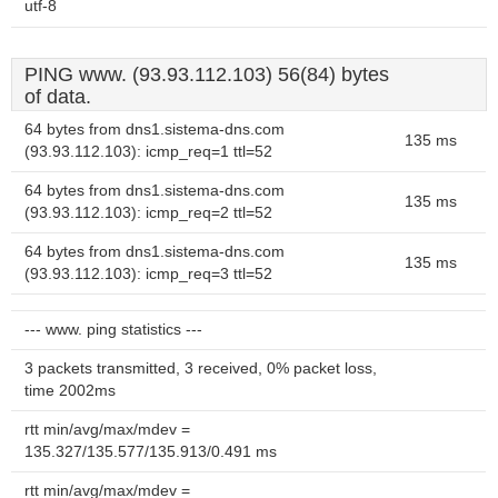
utf-8
PING www. (93.93.112.103) 56(84) bytes
of data.
64 bytes from dns1.sistema-dns.com
135 ms
(93.93.112.103): icmp_req=1 ttl=52
64 bytes from dns1.sistema-dns.com
135 ms
(93.93.112.103): icmp_req=2 ttl=52
64 bytes from dns1.sistema-dns.com
135 ms
(93.93.112.103): icmp_req=3 ttl=52
--- www. ping statistics ---
3 packets transmitted, 3 received, 0% packet loss,
time 2002ms
rtt min/avg/max/mdev =
135.327/135.577/135.913/0.491 ms
rtt min/avg/max/mdev =