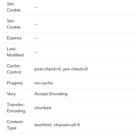
Set-
--
Cookie:
Set-
--
Cookie:
Expires:
--
Last-
--
Modified:
Cache-
post-check=0, pre-check=0
Control:
Pragma:
no-cache
Vary:
Accept-Encoding
Transfer-
chunked
Encoding:
Content-
text/html; charset=utf-8
Type: