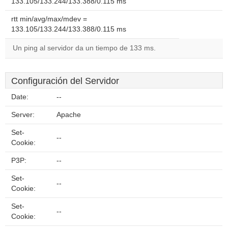
133.105/133.244/133.388/0.115 ms
rtt min/avg/max/mdev =
133.105/133.244/133.388/0.115 ms
Un ping al servidor da un tiempo de 133 ms.
Configuración del Servidor
Date:
--
Server:
Apache
Set-
--
Cookie:
P3P:
--
Set-
--
Cookie:
Set-
--
Cookie: