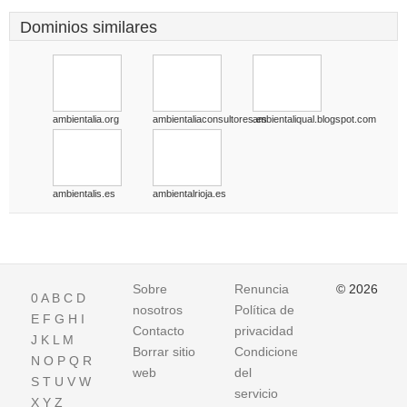
Dominios similares
ambientalia.org
ambientaliaconsultores.es
ambientaliqual.blogspot.com
ambientalis.es
ambientalrioja.es
Sobre
Renuncia
© 2026
0
A
B
C
D
nosotros
Política de
E
F
G
H
I
Contacto
privacidad
J
K
L
M
Borrar sitio
Condiciones
N
O
P
Q
R
web
del
S
T
U
V
W
servicio
X
Y
Z