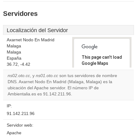
Servidores
Localización del Servidor
Axarnet Nodo En Madrid
Malaga
Malaga
This page can't load
España
Google Maps
36.72, -4.42
correctly.
ns02.oto.cc
, y
ns01.oto.cc
son tus servidores de nombre
DNS. Axarnet Nodo En Madrid (Malaga, Malaga) es la
Do you
OK
ubicación del Apache servidor. El número IP de
own this
website?
Ambientalia.es es 91.142.211.96.
IP:
91.142.211.96
Servidor web:
Apache