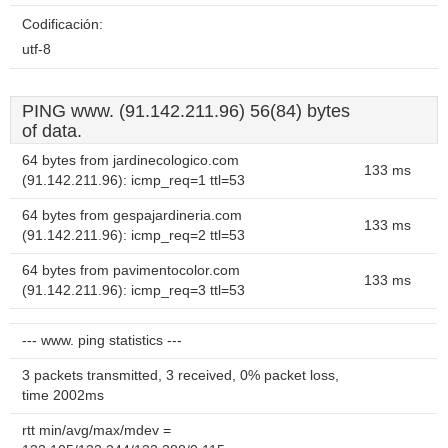
Codificación:
utf-8
PING www. (91.142.211.96) 56(84) bytes
of data.
64 bytes from jardinecologico.com
133 ms
(91.142.211.96): icmp_req=1 ttl=53
64 bytes from gespajardineria.com
133 ms
(91.142.211.96): icmp_req=2 ttl=53
64 bytes from pavimentocolor.com
133 ms
(91.142.211.96): icmp_req=3 ttl=53
--- www. ping statistics ---
3 packets transmitted, 3 received, 0% packet loss,
time 2002ms
rtt min/avg/max/mdev =