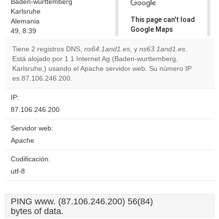
Baden-wurttemberg
Karlsruhe
This page can't load
Alemania
Google Maps
49, 8.39
correctly.
Tiene 2 registros DNS,
ns64.1and1.es
, y
ns63.1and1.es
.
Está alojado por 1 1 Internet Ag (Baden-wurttemberg,
Do you
OK
Karlsruhe,) usando el Apache servidor web. Su número IP
own this
website?
es 87.106.246.200.
IP:
87.106.246.200
Servidor web:
Apache
Codificación:
utf-8
PING www. (87.106.246.200) 56(84)
bytes of data.