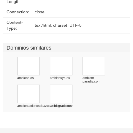
Length:
Connection:
close
Content-
text/html; charset=UTF-8
Type:
Dominios similares
ambiens.es
ambiensys.es
ambient-
paradis.com
ambientacionesdeazucar.blogspot.com
ambientador.es