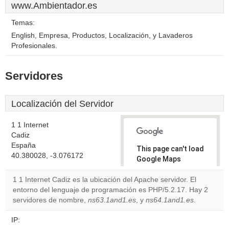
www.Ambientador.es
Temas:
English, Empresa, Productos, Localización, y Lavaderos
Profesionales.
Servidores
Localización del Servidor
1 1 Internet
Cadiz
España
This page can't load
40.380028, -3.076172
Google Maps
correctly.
1 1 Internet Cadiz es la ubicación del Apache servidor. El
entorno del lenguaje de programación es PHP/5.2.17. Hay 2
Do you
OK
servidores de nombre,
ns63.1and1.es
, y
own this
ns64.1and1.es
.
website?
IP: