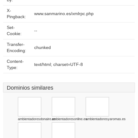
X-
www.sanmarino.es/xmlrpc.php
Pingback:
Set-
--
Cookie:
Transfer-
chunked
Encoding:
Content-
text/html; charset=UTF-8
Type:
Dominios similares
ambientadoresdonaire.es
ambientadoresonline.es
ambientadoresyaromas.es