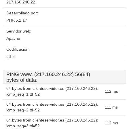
217.160.246.22
Desarrollado por:
PHP/5.2.17
Servidor web:
Apache
Codificación:
utf-8
PING www. (217.160.246.22) 56(84)
bytes of data.
64 bytes from clienteservidor.es (217.160.246.22):
112 ms
icmp_seq=1 ttl=52
64 bytes from clienteservidor.es (217.160.246.22):
111 ms
icmp_seq=2 ttl=52
64 bytes from clienteservidor.es (217.160.246.22):
112 ms
icmp_seq=3 ttl=52