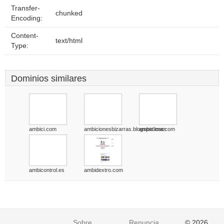
Transfer-
chunked
Encoding:
Content-
text/html
Type:
Dominios similares
ambici.com
ambicionesbizarras.blogspot.com
ambiclima.com
ambicontrol.es
ambidextro.com
Sobre
Renuncia
© 2026