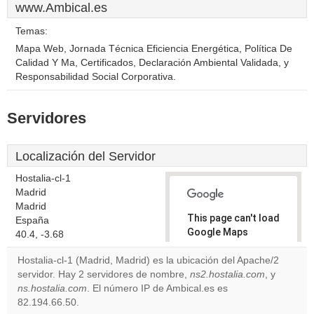
www.Ambical.es
Temas:
Mapa Web, Jornada Técnica Eficiencia Energética, Política De
Calidad Y Ma, Certificados, Declaración Ambiental Validada, y
Responsabilidad Social Corporativa.
Servidores
Localización del Servidor
Hostalia-cl-1
Madrid
Madrid
This page can't load
España
Google Maps
40.4, -3.68
correctly.
Hostalia-cl-1 (Madrid, Madrid) es la ubicación del Apache/2
servidor. Hay 2 servidores de nombre,
ns2.hostalia.com
, y
Do you
OK
ns.hostalia.com
. El número IP de Ambical.es es
own this
website?
82.194.66.50.