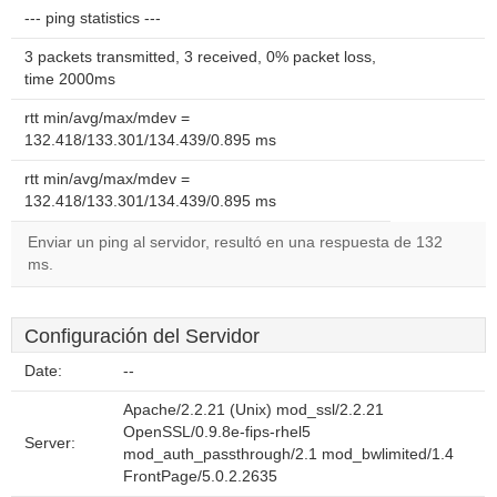
--- ping statistics ---
3 packets transmitted, 3 received, 0% packet loss,
time 2000ms
rtt min/avg/max/mdev =
132.418/133.301/134.439/0.895 ms
rtt min/avg/max/mdev =
132.418/133.301/134.439/0.895 ms
Enviar un ping al servidor, resultó en una respuesta de 132
ms.
Configuración del Servidor
Date:
--
Apache/2.2.21 (Unix) mod_ssl/2.2.21
OpenSSL/0.9.8e-fips-rhel5
Server:
mod_auth_passthrough/2.1 mod_bwlimited/1.4
FrontPage/5.0.2.2635