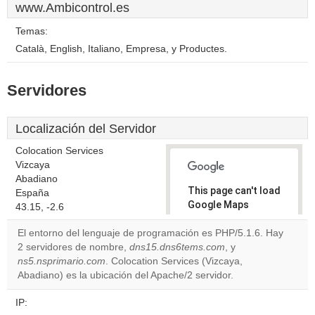
www.Ambicontrol.es
Temas:
Català, English, Italiano, Empresa, y Productes.
Servidores
Localización del Servidor
Colocation Services
Vizcaya
Abadiano
This page can't load
España
Google Maps
43.15, -2.6
correctly.
El entorno del lenguaje de programación es PHP/5.1.6. Hay
2 servidores de nombre,
dns15.dns6tems.com
, y
Do you
OK
ns5.nsprimario.com
. Colocation Services (Vizcaya,
own this
website?
Abadiano) es la ubicación del Apache/2 servidor.
IP: