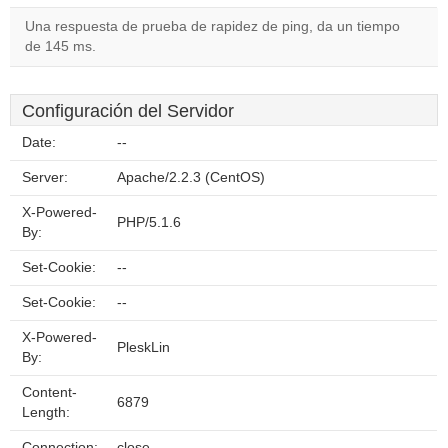
Una respuesta de prueba de rapidez de ping, da un tiempo
de 145 ms.
Configuración del Servidor
Date:
--
Server:
Apache/2.2.3 (CentOS)
X-Powered-
PHP/5.1.6
By:
Set-Cookie:
--
Set-Cookie:
--
X-Powered-
PleskLin
By:
Content-
6879
Length:
Connection:
close