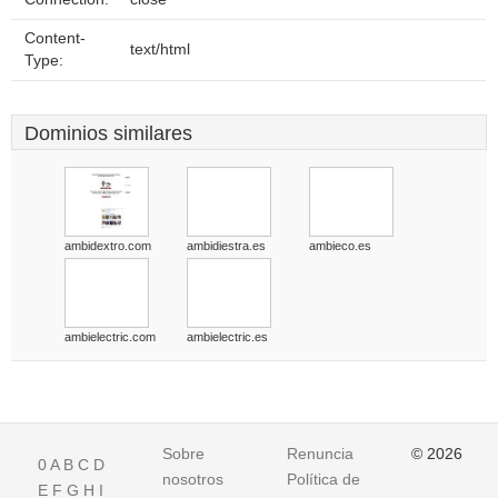
Content-
text/html
Type:
Dominios similares
ambidextro.com
ambidiestra.es
ambieco.es
ambielectric.com
ambielectric.es
Sobre
Renuncia
© 2026
0
A
B
C
D
nosotros
Política de
E
F
G
H
I