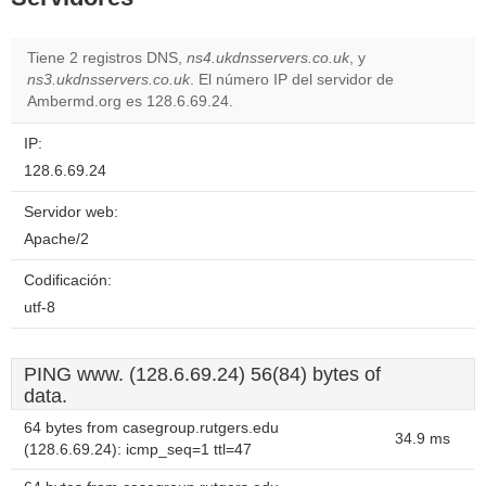
Tiene 2 registros DNS,
ns4.ukdnsservers.co.uk
, y
ns3.ukdnsservers.co.uk
. El número IP del servidor de
Ambermd.org es 128.6.69.24.
IP:
128.6.69.24
Servidor web:
Apache/2
Codificación:
utf-8
PING www. (128.6.69.24) 56(84) bytes of
data.
64 bytes from casegroup.rutgers.edu
34.9 ms
(128.6.69.24): icmp_seq=1 ttl=47