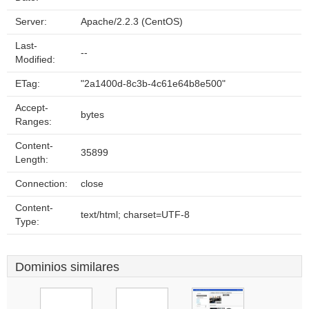
Server:
Apache/2.2.3 (CentOS)
Last-
--
Modified:
ETag:
"2a1400d-8c3b-4c61e64b8e500"
Accept-
bytes
Ranges:
Content-
35899
Length:
Connection:
close
Content-
text/html; charset=UTF-8
Type:
Dominios similares