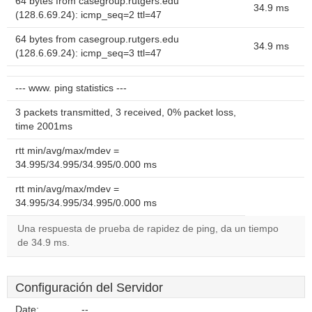
64 bytes from casegroup.rutgers.edu
34.9 ms
(128.6.69.24): icmp_seq=2 ttl=47
64 bytes from casegroup.rutgers.edu
34.9 ms
(128.6.69.24): icmp_seq=3 ttl=47
--- www. ping statistics ---
3 packets transmitted, 3 received, 0% packet loss,
time 2001ms
rtt min/avg/max/mdev =
34.995/34.995/34.995/0.000 ms
rtt min/avg/max/mdev =
34.995/34.995/34.995/0.000 ms
Una respuesta de prueba de rapidez de ping, da un tiempo
de 34.9 ms.
Configuración del Servidor
Date:
--