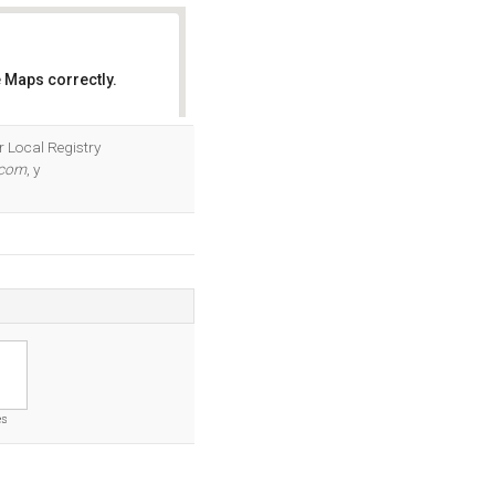
 Maps correctly.
OK
r Local Registry
.com
, y
es