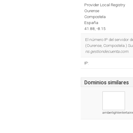
Provider Local Registry
Ourense
Compostela
España
41.88, -8.15
El número IP del servidor 
(Ourense, Compostela.) Sus
ns.gestiondecuenta.com
.
IP:
Dominios similares
amberlightentertai