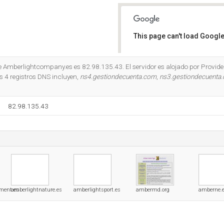
This page can't load Google
Do you own this website?
de Amberlightcompany.es es 82.98.135.43. El servidor es alojado por Provide
 4 registros DNS incluyen,
ns4.gestiondecuenta.com
,
ns3.gestiondecuenta
82.98.135.43
nment.es
amberlightnature.es
amberlightsport.es
ambermd.org
amberne.