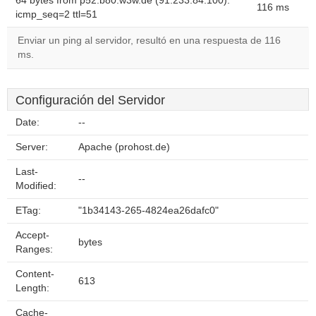
64 bytes from p52.b80.w3w.de (91.233.84.100):
116 ms
icmp_seq=2 ttl=51
Enviar un ping al servidor, resultó en una respuesta de 116
ms.
Configuración del Servidor
Date:
--
Server:
Apache (prohost.de)
Last-
--
Modified:
ETag:
"1b34143-265-4824ea26dafc0"
Accept-
bytes
Ranges:
Content-
613
Length:
Cache-