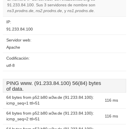
91.233.84.100. Sus 3 servidores de nombre son
ns3.prodns.de
,
ns2.prodns.de
, y
ns1.prodns.de
.
IP:
91.233.84.100
Servidor web:
Apache
Codificación:
utf-8
PING www. (91.233.84.100) 56(84) bytes
of data.
64 bytes from p52.b80.w3w.de (91.233.84.100):
116 ms
icmp_seq=1 ttl=51
64 bytes from p52.b80.w3w.de (91.233.84.100):
116 ms
icmp_seq=2 ttl=51