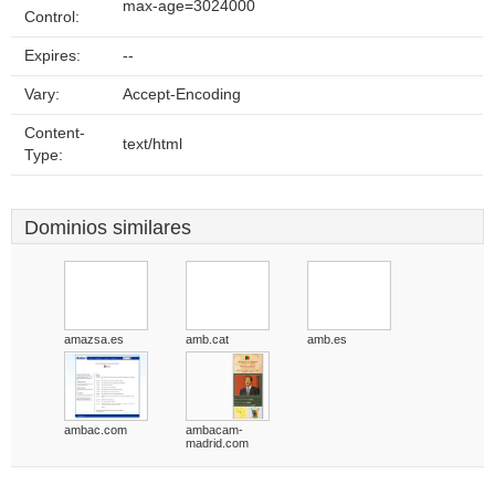
max-age=3024000
Control:
Expires:
--
Vary:
Accept-Encoding
Content-
text/html
Type:
Dominios similares
amazsa.es
amb.cat
amb.es
ambac.com
ambacam-
madrid.com