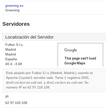
greening.es
Greening
Servidores
Localización del Servidor
Fullsix S.l.u.
Madrid
Madrid
This page can't load
España
Google Maps
40.4, -3.68
correctly.
Está alojado por Fullsix S.l.u (Madrid, Madrid,) usando el
Apache-Coyote/1 servidor web. Tiene 2 registros DNS,
Do you
OK
dns0.csi-bcn.es.colt.net
, y
dns1.csi-bcn.es.colt.net
own this
. Su
website?
número IP es 62.97.118.108.
IP:
62.97.118.108