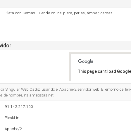
Plata con Gemas - Tienda online: plata, perlas, ámbar, gemas
vidor
This page can't load Google
Do you own this website?
For Singular Web Cadiz, usando el Apache/2 servidor web. El entorno del l
res de nombre, ns.amatistas.net.
91.142.217.100
PleskLin
Apache/2