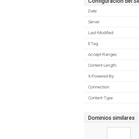
Configuración del S
Date:
Server:
Last-Modified:
ETag:
Accept-Ranges:
Content-Length:
X-Powered-By:
Connection:
Content-Type:
Dominios similares