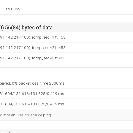
iso-8859-1
) 56(84) bytes of data.
 (91.142.217.100): icmp_seq=1 ttl=53
 (91.142.217.100): icmp_seq=2 ttl=53
 (91.142.217.100): icmp_seq=3 ttl=53
eceived, 0% packet loss, time 2000ms
131.604/131.616/131.625/0.419 ms
131.604/131.616/131.625/0.419 ms
gistra en una prueba de ping.