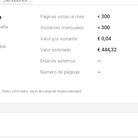
< 300
Páginas vistas al mes
7
paña
< 300
Visitantes mensuales
€ 0,04
Valor por visitante
ial
€ 444,32
Valor estimado
--
Enlaces externos
--
Número de páginas
. Datos estimados, lea el descargo de responsabilidad.