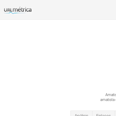
Amatis
amatista d
Análisis
Enlaces