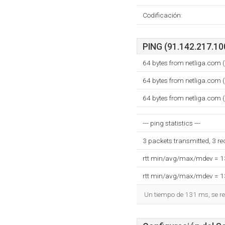
Codificación:
PING (91.142.217.100
64 bytes from netliga.com
64 bytes from netliga.com
64 bytes from netliga.com
--- ping statistics ---
3 packets transmitted, 3 r
rtt min/avg/max/mdev = 
rtt min/avg/max/mdev = 
Un tiempo de 131 ms, se re