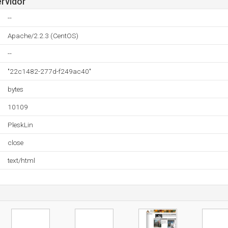
ervidor
--
Apache/2.2.3 (CentOS)
--
"22c1482-277d-f249ac40"
bytes
10109
PleskLin
close
text/html