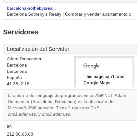
barcelona-sothebysreal..
Barcelona Sotheby's Realty | Comprar y vender apartamento o
Servidores
Localización del Servidor
Adam Datacenter
Barcelona
Barcelona
This page can't load
España
Google Maps
41.38, 2.18
correctly.
El entorno del lenguaje de programación es ASP.NET. Adam
Datacenter (Barcelona, Barcelona) es la ubicación del
Do you
OK
Microsoft-IIS/6 servidor. Tiene 2 registros DNS,
own this
website?
dns1.adam.es
, y
dns2.adam.es
.
IP:
212.36.65.88