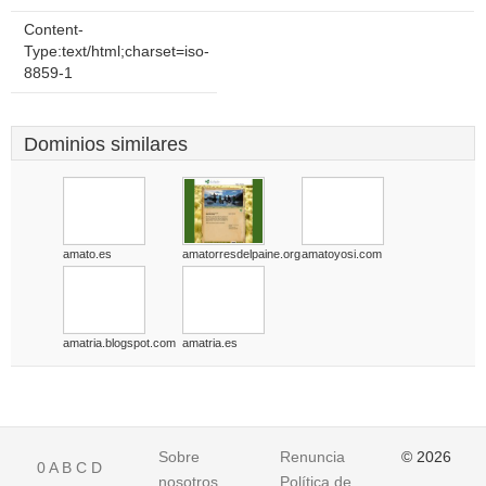
Content-
Type:text/html;charset=iso-
8859-1
Dominios similares
amato.es
amatorresdelpaine.org
amatoyosi.com
amatria.blogspot.com
amatria.es
Sobre
Renuncia
© 2026
0
A
B
C
D
nosotros
Política de