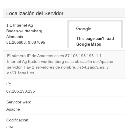
Localización del Servidor
1 1 Internet Ag
Baden-wurttemberg
Alemania
This page can't load
51.206883, 9.887695
Google Maps
correctly.
El número IP de Amateos.es es 87.106.193.195. 1 1
Internet Ag Baden-wurttemberg es la ubicación del Apache
Do you
OK
servidor. Hay 2 servidores de nombre,
ns64.1and1.es
own this
, y
website?
ns63.1and1.es
.
IP:
87.106.193.195
Servidor web:
Apache
Codificación:
utf-8