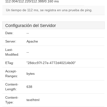
112.004/112.220/112.388/0.160 ms
Un tiempo de 112 ms, se registra en una prueba de ping.
Configuración del Servidor
Date:
--
Server:
Apache
Last-
--
Modified:
ETag:
"28dcc97f-27e-4772d40214b00"
Accept-
bytes
Ranges:
Content-
638
Length:
Content-
text/html
Type: