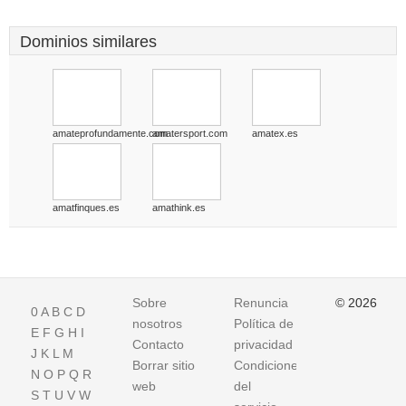
Dominios similares
amateprofundamente.com
amatersport.com
amatex.es
amatfinques.es
amathink.es
Sobre
Renuncia
© 2026
0
A
B
C
D
nosotros
Política de
E
F
G
H
I
Contacto
privacidad
J
K
L
M
Borrar sitio
Condiciones
N
O
P
Q
R
web
del
S
T
U
V
W