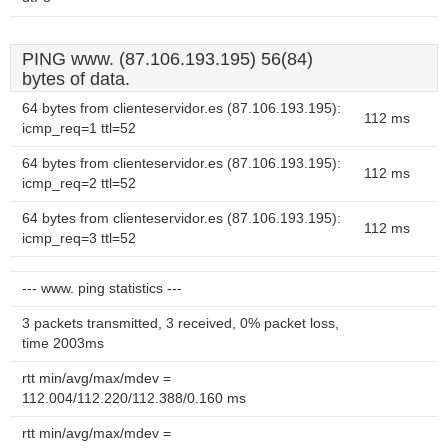
PING www. (87.106.193.195) 56(84)
bytes of data.
64 bytes from clienteservidor.es (87.106.193.195):
112 ms
icmp_req=1 ttl=52
64 bytes from clienteservidor.es (87.106.193.195):
112 ms
icmp_req=2 ttl=52
64 bytes from clienteservidor.es (87.106.193.195):
112 ms
icmp_req=3 ttl=52
--- www. ping statistics ---
3 packets transmitted, 3 received, 0% packet loss,
time 2003ms
rtt min/avg/max/mdev =
112.004/112.220/112.388/0.160 ms
rtt min/avg/max/mdev =