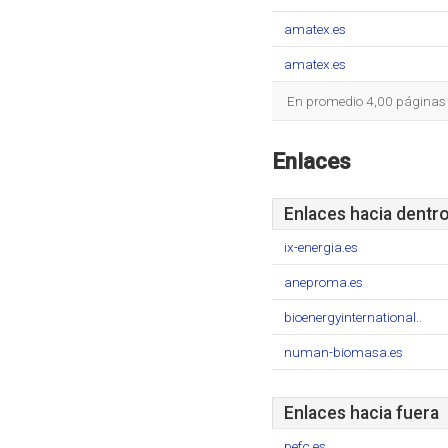
amatex.es
amatex.es
En promedio 4,00 páginas s
Enlaces
Enlaces hacia dentr
ix-energia.es
aneproma.es
bioenergyinternational..
numan-biomasa.es
Enlaces hacia fuera
pefc.es