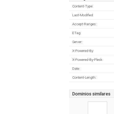
Content-Type:
Last-Modified:
Accept-Ranges:
ETag:
Server:
X-Powered-By:
X-Powered-By-Plesk:
Date:
Content-Length:
Dominios similares