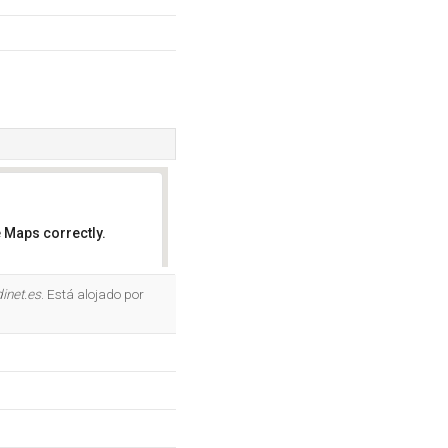
 Maps correctly.
OK
inet.es
. Está alojado por