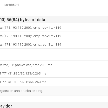
iso-8859-1
0) 56(84) bytes of data.
.es (173.193.110.200): icmp_req=1 ttl=119
.es (173.193.110.200): icmp_req=2 ttl=119
.es (173.193.110.200): icmp_req=3 ttl=119
eceived, 0% packet loss, time 2000ms
31.771/31.890/32.123/0.263 ms
31.771/31.890/32.123/0.263 ms
egistra en una prueba de ping.
ervidor