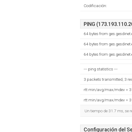
Codificación:
PING (173.193.110.20
64 bytes from ges.gesdinet
64 bytes from ges.gesdinet
64 bytes from ges.gesdinet
--- ping statistics ---
3 packets transmitted, 3 r
rtt min/avg/max/mdev = 
rtt min/avg/max/mdev = 
Un tiempo de 31.7 ms, se r
Configuración del S