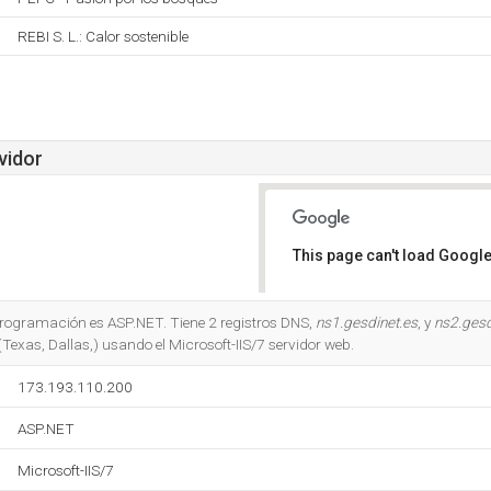
REBI S. L.: Calor sostenible
vidor
This page can't load Google
Do you own this website?
 programación es ASP.NET. Tiene 2 registros DNS,
ns1.gesdinet.es
, y
ns2.gesd
(Texas, Dallas,) usando el Microsoft-IIS/7 servidor web.
173.193.110.200
ASP.NET
Microsoft-IIS/7