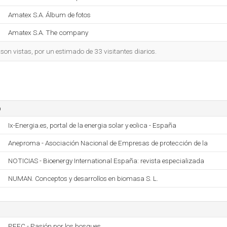
Amatex S.A. Álbum de fotos
Amatex S.A. The company
on vistas, por un estimado de 33 visitantes diarios.
o
Ix-Energia.es, portal de la energia solar y eolica - España
Aneproma - Asociación Nacional de Empresas de protección de la
NOTICIAS - Bioenergy International España: revista especializada
NUMAN. Conceptos y desarrollos en biomasa S. L.
PEFC - Pasión por los bosques