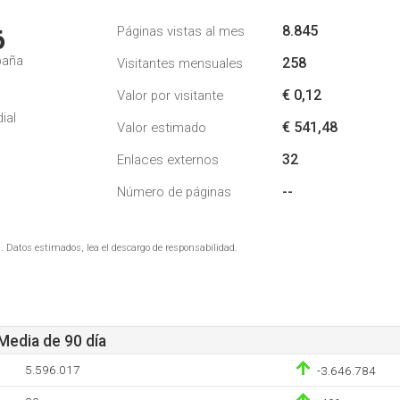
8.845
Páginas vistas al mes
6
paña
258
Visitantes mensuales
€ 0,12
Valor por visitante
ial
€ 541,48
Valor estimado
32
Enlaces externos
--
Número de páginas
. Datos estimados, lea el descargo de responsabilidad.
 Media de 90 día
5.596.017
-3.646.784