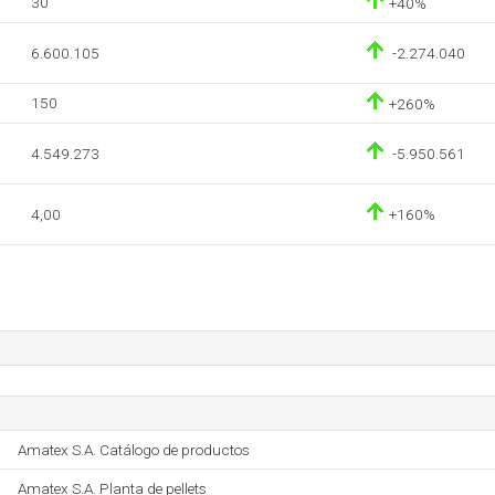
30
+40%
6.600.105
-2.274.040
150
+260%
4.549.273
-5.950.561
4,00
+160%
Amatex S.A. Catálogo de productos
Amatex S.A. Planta de pellets