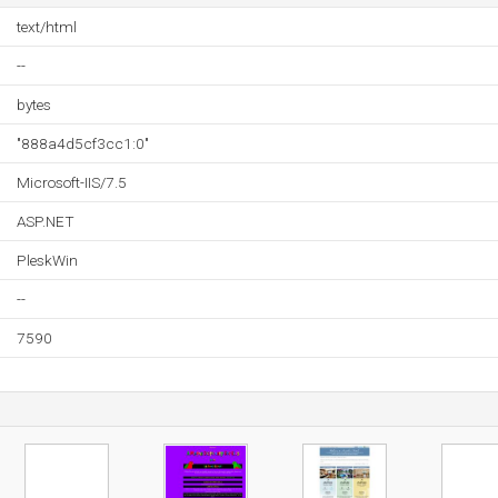
text/html
--
bytes
"888a4d5cf3cc1:0"
Microsoft-IIS/7.5
ASP.NET
PleskWin
--
7590