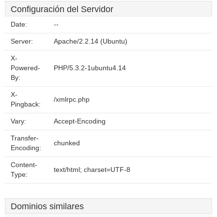
Configuración del Servidor
Date:
--
Server:
Apache/2.2.14 (Ubuntu)
X-
Powered-
PHP/5.3.2-1ubuntu4.14
By:
X-
/xmlrpc.php
Pingback:
Vary:
Accept-Encoding
Transfer-
chunked
Encoding:
Content-
text/html; charset=UTF-8
Type:
Dominios similares