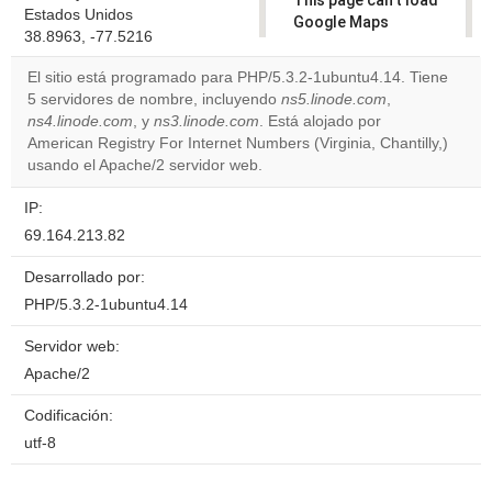
This page can't load
Estados Unidos
Google Maps
38.8963, -77.5216
correctly.
El sitio está programado para PHP/5.3.2-1ubuntu4.14. Tiene
Do you
5 servidores de nombre, incluyendo
ns5.linode.com
,
OK
own this
ns4.linode.com
, y
ns3.linode.com
. Está alojado por
website?
American Registry For Internet Numbers (Virginia, Chantilly,)
usando el Apache/2 servidor web.
IP:
69.164.213.82
Desarrollado por:
PHP/5.3.2-1ubuntu4.14
Servidor web:
Apache/2
Codificación:
utf-8