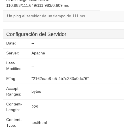
110.983/111.649/111.983/0.609 ms
Un ping al servidor da un tiempo de 111 ms.
Configuración del Servidor
Date:
--
Server:
Apache
Last-
--
Modified:
ETag:
"2162eae8-e5-4b7c283a0dc76"
Accept-
bytes
Ranges:
Content-
229
Length:
Content-
text/html
Type: