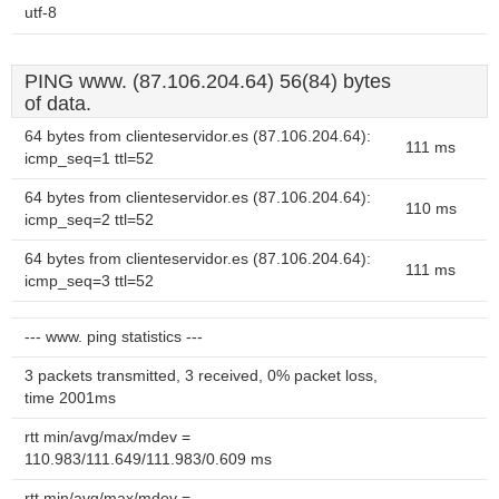
utf-8
PING www. (87.106.204.64) 56(84) bytes
of data.
64 bytes from clienteservidor.es (87.106.204.64):
111 ms
icmp_seq=1 ttl=52
64 bytes from clienteservidor.es (87.106.204.64):
110 ms
icmp_seq=2 ttl=52
64 bytes from clienteservidor.es (87.106.204.64):
111 ms
icmp_seq=3 ttl=52
--- www. ping statistics ---
3 packets transmitted, 3 received, 0% packet loss,
time 2001ms
rtt min/avg/max/mdev =
110.983/111.649/111.983/0.609 ms
rtt min/avg/max/mdev =