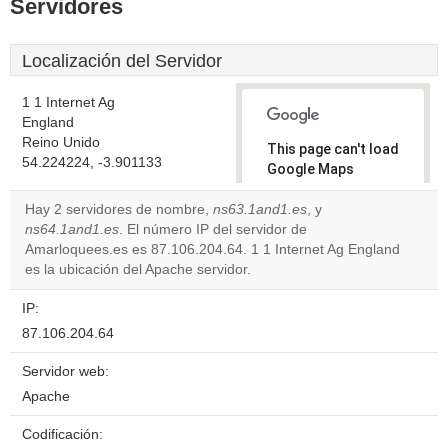
Servidores
Localización del Servidor
1 1 Internet Ag
England
Reino Unido
This page can't load
54.224224, -3.901133
Google Maps
correctly.
Hay 2 servidores de nombre,
ns63.1and1.es
, y
ns64.1and1.es
. El número IP del servidor de
Do you
OK
Amarloquees.es es 87.106.204.64. 1 1 Internet Ag England
own this
website?
es la ubicación del Apache servidor.
IP:
87.106.204.64
Servidor web:
Apache
Codificación: