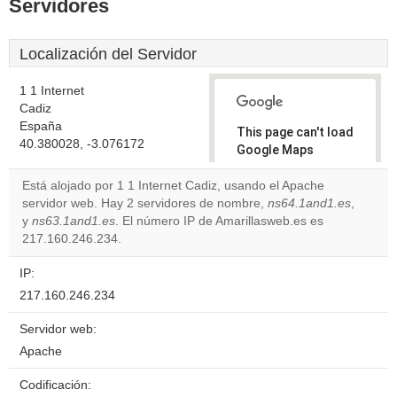
Servidores
Localización del Servidor
1 1 Internet
Cadiz
España
This page can't load
40.380028, -3.076172
Google Maps
correctly.
Está alojado por 1 1 Internet Cadiz, usando el Apache
servidor web. Hay 2 servidores de nombre,
ns64.1and1.es
,
Do you
OK
y
ns63.1and1.es
. El número IP de Amarillasweb.es es
own this
website?
217.160.246.234.
IP:
217.160.246.234
Servidor web:
Apache
Codificación: