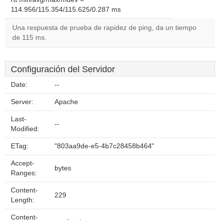
114.956/115.354/115.625/0.287 ms
Una respuesta de prueba de rapidez de ping, da un tiempo
de 115 ms.
Configuración del Servidor
Date:
--
Server:
Apache
Last-
--
Modified:
ETag:
"803aa9de-e5-4b7c28458b464"
Accept-
bytes
Ranges:
Content-
229
Length:
Content-