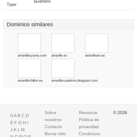
text/html
Type:
Dominios similares
amarillasyuma.com
amarillo.es
amarilloart.es
amarillochillon.es
amarillocuaderno.blogspot.com
Sobre
Renuncia
© 2026
0
A
B
C
D
nosotros
Política de
E
F
G
H
I
Contacto
privacidad
J
K
L
M
Borrar sitio
Condiciones
N
O
P
Q
R