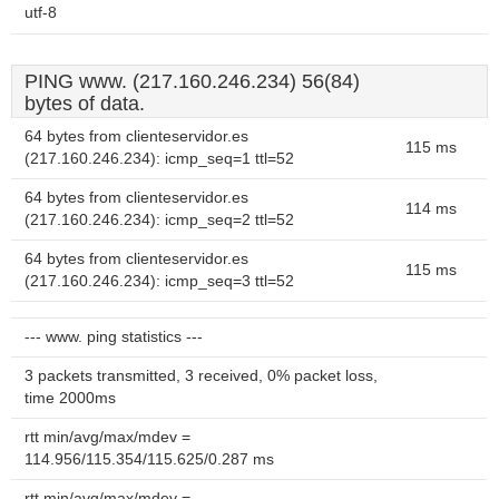
utf-8
PING www. (217.160.246.234) 56(84)
bytes of data.
64 bytes from clienteservidor.es
115 ms
(217.160.246.234): icmp_seq=1 ttl=52
64 bytes from clienteservidor.es
114 ms
(217.160.246.234): icmp_seq=2 ttl=52
64 bytes from clienteservidor.es
115 ms
(217.160.246.234): icmp_seq=3 ttl=52
--- www. ping statistics ---
3 packets transmitted, 3 received, 0% packet loss,
time 2000ms
rtt min/avg/max/mdev =
114.956/115.354/115.625/0.287 ms
rtt min/avg/max/mdev =