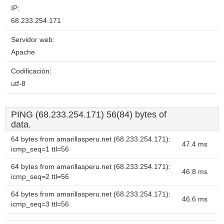
IP:
68.233.254.171
Servidor web:
Apache
Codificación:
utf-8
PING (68.233.254.171) 56(84) bytes of
data.
64 bytes from amarillasperu.net (68.233.254.171):
47.4 ms
icmp_seq=1 ttl=56
64 bytes from amarillasperu.net (68.233.254.171):
46.8 ms
icmp_seq=2 ttl=56
64 bytes from amarillasperu.net (68.233.254.171):
46.6 ms
icmp_seq=3 ttl=56