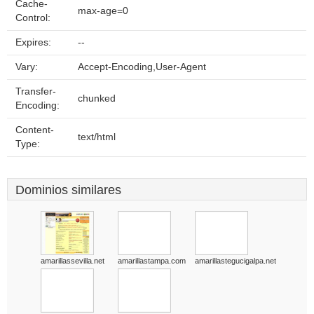
Cache-
max-age=0
Control:
Expires:
--
Vary:
Accept-Encoding,User-Agent
Transfer-
chunked
Encoding:
Content-
text/html
Type:
Dominios similares
amarillassevilla.net
amarillastampa.com
amarillastegucigalpa.net