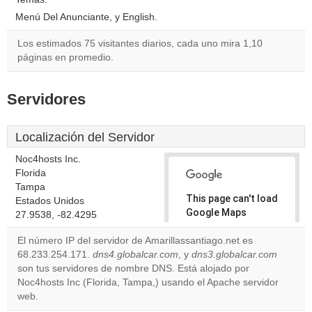
Menú Del Anunciante, y English.
Los estimados 75 visitantes diarios, cada uno mira 1,10
páginas en promedio.
Servidores
Localización del Servidor
Noc4hosts Inc.
Florida
Tampa
This page can't load
Estados Unidos
Google Maps
27.9538, -82.4295
correctly.
El número IP del servidor de Amarillassantiago.net es
68.233.254.171.
dns4.globalcar.com
, y
dns3.globalcar.com
Do you
OK
son tus servidores de nombre DNS. Está alojado por
own this
website?
Noc4hosts Inc (Florida, Tampa,) usando el Apache servidor
web.