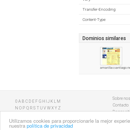
Transfer-Encoding:
Content-Type:
Dominios similares
amarillassantiago.n
Sobre nos
0
A
B
C
D
E
F
G
H
I
J
K
L
M
Contacto
N
O
P
Q
R
S
T
U
V
W
X
Y
Z
Borrar sit
Utilizamos cookies para proporcionarle la mejor experien
nuestra
política de privacidad