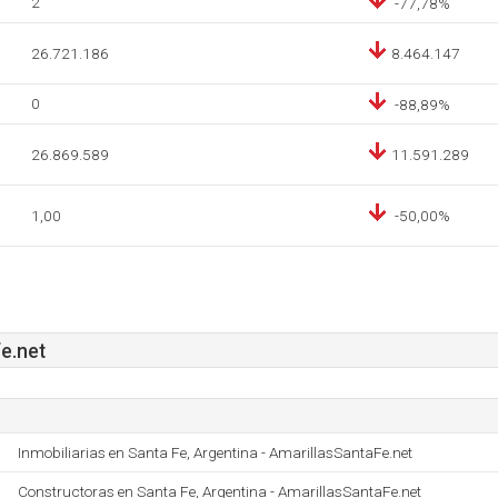
2
-77,78%
26.721.186
8.464.147
0
-88,89%
26.869.589
11.591.289
1,00
-50,00%
e.net
Inmobiliarias en Santa Fe, Argentina - AmarillasSantaFe.net
Constructoras en Santa Fe, Argentina - AmarillasSantaFe.net