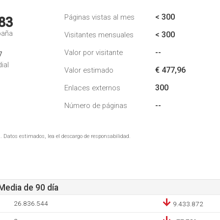
< 300
Páginas vistas al mes
83
paña
< 300
Visitantes mensuales
--
Valor por visitante
7
ial
€ 477,96
Valor estimado
300
Enlaces externos
--
Número de páginas
. Datos estimados, lea el descargo de responsabilidad.
 Media de 90 día
26.836.544
9.433.872