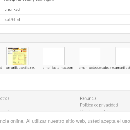
chunked
text/html
et
amarillassevilla.net
amarillastampa.com
amarillastegucigalpa.net
amarillas
otros
Renuncia
Política de privacidad
io web
Condiciones del servicio
cia online. Al utilizar nuestro sitio web, usted acepta el u