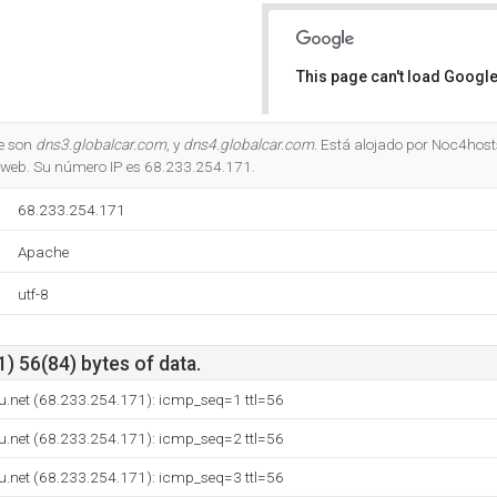
This page can't load Google
Do you own this website?
e son
dns3.globalcar.com
, y
dns4.globalcar.com
. Está alojado por Noc4host
 web. Su número IP es 68.233.254.171.
68.233.254.171
Apache
utf-8
) 56(84) bytes of data.
u.net (68.233.254.171): icmp_seq=1 ttl=56
u.net (68.233.254.171): icmp_seq=2 ttl=56
u.net (68.233.254.171): icmp_seq=3 ttl=56