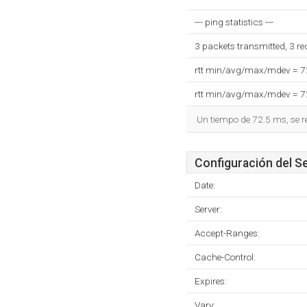
--- ping statistics ---
3 packets transmitted, 3 r
rtt min/avg/max/mdev = 
rtt min/avg/max/mdev = 
Un tiempo de 72.5 ms, se r
Configuración del S
Date:
Server:
Accept-Ranges:
Cache-Control:
Expires:
Vary: