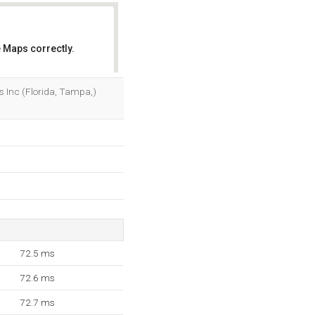
 Maps correctly.
OK
s Inc (Florida, Tampa,)
72.5 ms
72.6 ms
72.7 ms