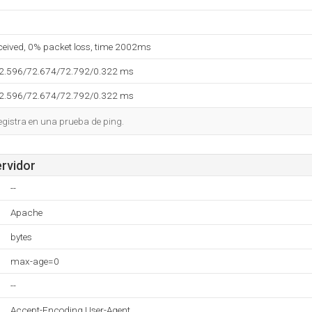
eceived, 0% packet loss, time 2002ms
72.596/72.674/72.792/0.322 ms
72.596/72.674/72.792/0.322 ms
egistra en una prueba de ping.
ervidor
--
Apache
bytes
max-age=0
--
Accept-Encoding,User-Agent