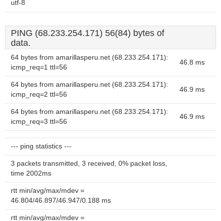
utf-8
PING (68.233.254.171) 56(84) bytes of
data.
64 bytes from amarillasperu.net (68.233.254.171):
46.8 ms
icmp_req=1 ttl=56
64 bytes from amarillasperu.net (68.233.254.171):
46.9 ms
icmp_req=2 ttl=56
64 bytes from amarillasperu.net (68.233.254.171):
46.9 ms
icmp_req=3 ttl=56
--- ping statistics ---
3 packets transmitted, 3 received, 0% packet loss,
time 2002ms
rtt min/avg/max/mdev =
46.804/46.897/46.947/0.188 ms
rtt min/avg/max/mdev =