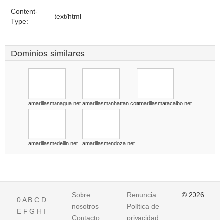
Content-
text/html
Type:
Dominios similares
amarillasmanagua.net
amarillasmanhattan.com
amarillasmaracaibo.net
amarillasmedellin.net
amarillasmendoza.net
Sobre
Renuncia
© 2026
0
A
B
C
D
nosotros
Política de
E
F
G
H
I
Contacto
privacidad