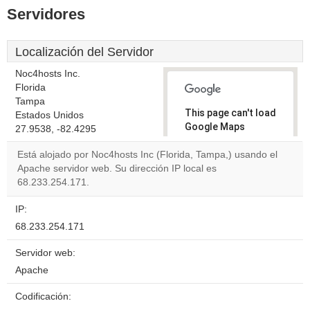
Servidores
Localización del Servidor
Noc4hosts Inc.
Florida
Tampa
This page can't load
Estados Unidos
Google Maps
27.9538, -82.4295
correctly.
Está alojado por Noc4hosts Inc (Florida, Tampa,) usando el
Apache servidor web. Su dirección IP local es
Do you
OK
68.233.254.171.
own this
website?
IP:
68.233.254.171
Servidor web:
Apache
Codificación: