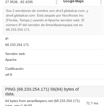
Google Maps
27.9538, -82.4295
correctly.
Sus 2 servidores de nombre son
dns3.globalcar.com
, y
dns4.globalcar.com
. Está alojado por Noc4hosts Inc
Do you
OK
(Florida, Tampa,) usando el Apache servidor web. El
own this
website?
número IP del servidor de Amarillasarequipa.net es
68.233.254.171.
IP:
68.233.254.171
Servidor web:
Apache
Codificación:
utf-8
PING (68.233.254.171) 56(84) bytes of
data.
64 bytes from amarillasperu.net (68.233.254.171):
71.7 ms
icmp_req=1 ttl=56