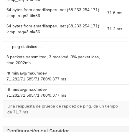
64 bytes from amarillasperu.net (68.233.254.171):
71.6 ms
icmp_req=2 ttl=56
64 bytes from amarillasperu.net (68.233.254.171):
71.2 ms
icmp_req=3 ttl=56
--- ping statistics ---
3 packets transmitted, 3 received, 0% packet loss,
time 2002ms
rtt min/avg/max/mdev =
71.282/71.585/71.780/0.377 ms
rtt min/avg/max/mdev =
71.282/71.585/71.780/0.377 ms
Una respuesta de prueba de rapidez de ping, da un tiempo
de 71.7 ms.
Configuración del Servidor