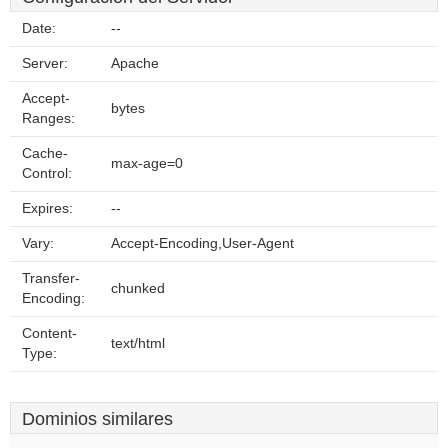
Date:
--
Server:
Apache
Accept-
bytes
Ranges:
Cache-
max-age=0
Control:
Expires:
--
Vary:
Accept-Encoding,User-Agent
Transfer-
chunked
Encoding:
Content-
text/html
Type:
Dominios similares