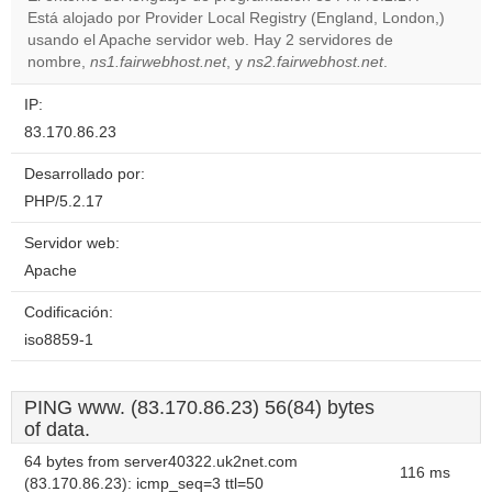
Está alojado por Provider Local Registry (England, London,)
Do you
OK
usando el Apache servidor web. Hay 2 servidores de
own this
website?
nombre,
ns1.fairwebhost.net
, y
ns2.fairwebhost.net
.
IP:
83.170.86.23
Desarrollado por:
PHP/5.2.17
Servidor web:
Apache
Codificación:
iso8859-1
PING www. (83.170.86.23) 56(84) bytes
of data.
64 bytes from server40322.uk2net.com
116 ms
(83.170.86.23): icmp_seq=3 ttl=50