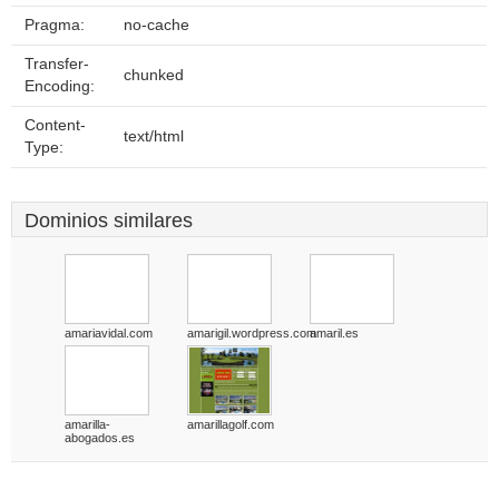
Pragma:
no-cache
Transfer-
chunked
Encoding:
Content-
text/html
Type:
Dominios similares
amariavidal.com
amarigil.wordpress.com
amaril.es
amarilla-
amarillagolf.com
abogados.es