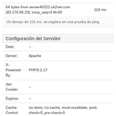
64 bytes from server40322.uk2net.com
116 ms
(83.170.86.23): icmp_seq=3 ttl=50
Un tiempo de 116 ms, se registra en una prueba de ping.
Configuración del Servidor
Date:
--
Server:
Apache
X-
Powered-
PHP/5.2.17
By:
Set-
--
Cookie:
Expires:
--
Cache-
no-store, no-cache, must-revalidate, post-
Control:
check=0, pre-check=0