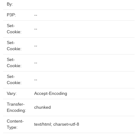
By:
P3P:
--
Set-
--
Cookie:
Set-
--
Cookie:
Set-
--
Cookie:
Set-
--
Cookie:
Vary:
Accept-Encoding
Transfer-
chunked
Encoding:
Content-
text/html; charset=utf-8
Type: