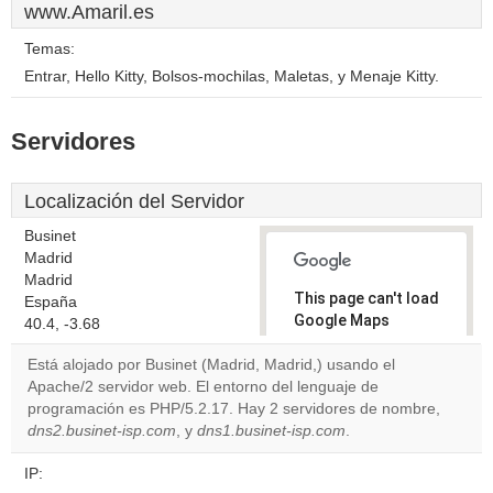
www.Amaril.es
Temas:
Entrar, Hello Kitty, Bolsos-mochilas, Maletas, y Menaje Kitty.
Servidores
Localización del Servidor
Businet
Madrid
Madrid
This page can't load
España
Google Maps
40.4, -3.68
correctly.
Está alojado por Businet (Madrid, Madrid,) usando el
Apache/2 servidor web. El entorno del lenguaje de
Do you
OK
programación es PHP/5.2.17. Hay 2 servidores de nombre,
own this
website?
dns2.businet-isp.com
, y
dns1.businet-isp.com
.
IP: