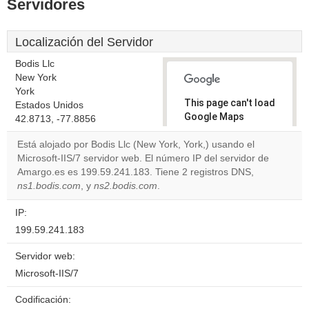
Servidores
Localización del Servidor
Bodis Llc
New York
York
This page can't load
Estados Unidos
Google Maps
42.8713, -77.8856
correctly.
Está alojado por Bodis Llc (New York, York,) usando el
Microsoft-IIS/7 servidor web. El número IP del servidor de
Do you
OK
Amargo.es es 199.59.241.183. Tiene 2 registros DNS,
own this
website?
ns1.bodis.com
, y
ns2.bodis.com
.
IP:
199.59.241.183
Servidor web:
Microsoft-IIS/7
Codificación: