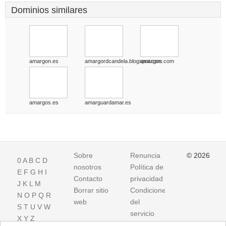
Dominios similares
amargon.es
amargordcandela.blogspot.com
amargos.com
amargos.es
amarguardamar.es
Sobre
Renuncia
© 2026
0
A
B
C
D
nosotros
Política de
E
F
G
H
I
Contacto
privacidad
J
K
L
M
Borrar sitio
Condiciones
N
O
P
Q
R
web
del
S
T
U
V
W
servicio
X
Y
Z