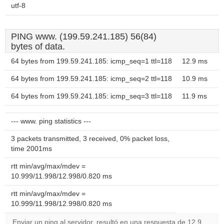
utf-8
PING www. (199.59.241.185) 56(84)
bytes of data.
64 bytes from 199.59.241.185: icmp_seq=1 ttl=118
12.9 ms
64 bytes from 199.59.241.185: icmp_seq=2 ttl=118
10.9 ms
64 bytes from 199.59.241.185: icmp_seq=3 ttl=118
11.9 ms
--- www. ping statistics ---
3 packets transmitted, 3 received, 0% packet loss,
time 2001ms
rtt min/avg/max/mdev =
10.999/11.998/12.998/0.820 ms
rtt min/avg/max/mdev =
10.999/11.998/12.998/0.820 ms
Enviar un ping al servidor, resultó en una respuesta de 12.9