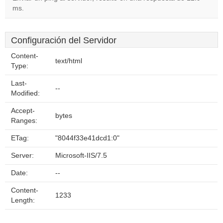
ms.
Configuración del Servidor
Content-
text/html
Type:
Last-
--
Modified:
Accept-
bytes
Ranges:
ETag:
"8044f33e41dcd1:0"
Server:
Microsoft-IIS/7.5
Date:
--
Content-
1233
Length: