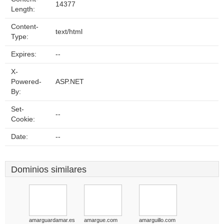
14377
Length:
Content-
text/html
Type:
Expires:
--
X-
Powered-
ASP.NET
By:
Set-
--
Cookie:
Date:
--
Dominios similares
amarguardamar.es
amargue.com
amarguillo.com