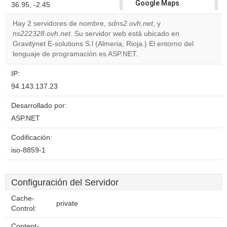
Google Maps
36.95, -2.45
correctly.
Hay 2 servidores de nombre,
sdns2.ovh.net
, y
ns222328.ovh.net
. Su servidor web está ubicado en
Do you
OK
Gravitynet E-solutions S.l (Almeria, Rioja.) El entorno del
own this
website?
lenguaje de programación es ASP.NET.
IP:
94.143.137.23
Desarrollado por:
ASP.NET
Codificación:
iso-8859-1
Configuración del Servidor
Cache-
private
Control:
Content-