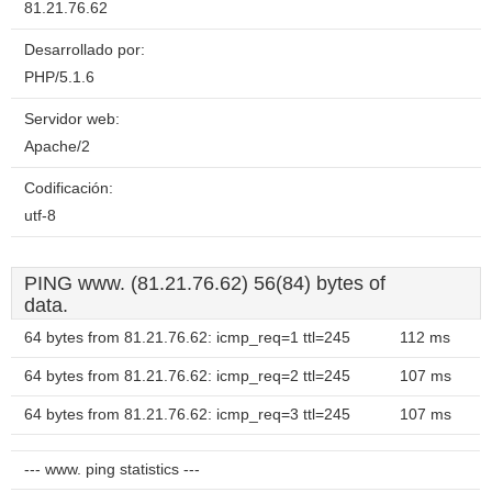
81.21.76.62
Desarrollado por:
PHP/5.1.6
Servidor web:
Apache/2
Codificación:
utf-8
PING www. (81.21.76.62) 56(84) bytes of
data.
64 bytes from 81.21.76.62: icmp_req=1 ttl=245
112 ms
64 bytes from 81.21.76.62: icmp_req=2 ttl=245
107 ms
64 bytes from 81.21.76.62: icmp_req=3 ttl=245
107 ms
--- www. ping statistics ---