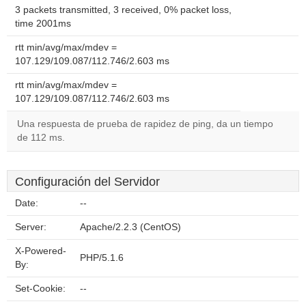
3 packets transmitted, 3 received, 0% packet loss,
time 2001ms
rtt min/avg/max/mdev =
107.129/109.087/112.746/2.603 ms
rtt min/avg/max/mdev =
107.129/109.087/112.746/2.603 ms
Una respuesta de prueba de rapidez de ping, da un tiempo
de 112 ms.
Configuración del Servidor
Date:
--
Server:
Apache/2.2.3 (CentOS)
X-Powered-
PHP/5.1.6
By:
Set-Cookie:
--