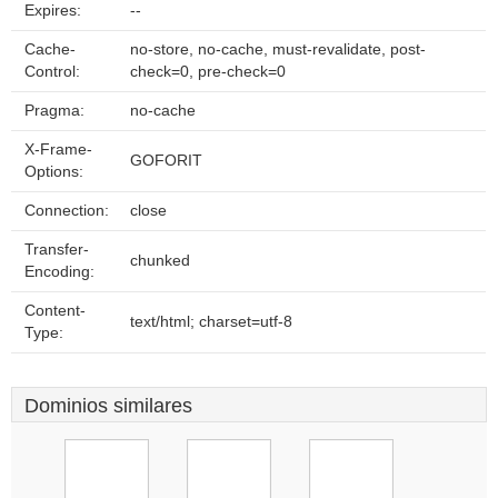
Expires:
--
Cache-
no-store, no-cache, must-revalidate, post-
Control:
check=0, pre-check=0
Pragma:
no-cache
X-Frame-
GOFORIT
Options:
Connection:
close
Transfer-
chunked
Encoding:
Content-
text/html; charset=utf-8
Type:
Dominios similares