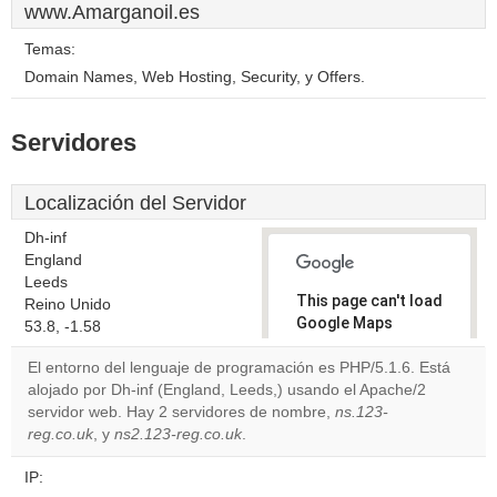
www.Amarganoil.es
Temas:
Domain Names, Web Hosting, Security, y Offers.
Servidores
Localización del Servidor
Dh-inf
England
Leeds
This page can't load
Reino Unido
Google Maps
53.8, -1.58
correctly.
El entorno del lenguaje de programación es PHP/5.1.6. Está
alojado por Dh-inf (England, Leeds,) usando el Apache/2
Do you
OK
servidor web. Hay 2 servidores de nombre,
own this
ns.123-
website?
reg.co.uk
, y
ns2.123-reg.co.uk
.
IP: