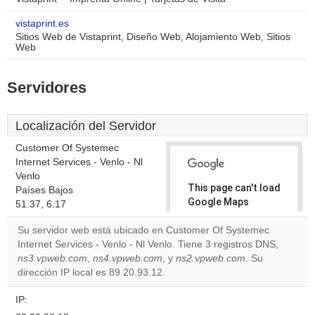
vistaprint.es
Sitios Web de Vistaprint, Diseño Web, Alojamiento Web, Sitios
Web
Servidores
Localización del Servidor
Customer Of Systemec
Internet Services - Venlo - Nl
Venlo
This page can't load
Países Bajos
Google Maps
51.37, 6.17
correctly.
Su servidor web está ubicado en Customer Of Systemec
Internet Services - Venlo - Nl Venlo. Tiene 3 registros DNS,
Do you
OK
ns3.vpweb.com
,
ns4.vpweb.com
, y
ns2.vpweb.com
own this
. Su
website?
dirección IP local es 89.20.93.12.
IP: