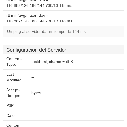
116.882/126.186/144.730/13.118 ms
rtt min/avg/max/mdev =
116.882/126.186/144.730/13.118 ms
Un ping al servidor da un tiempo de 144 ms.
Configuración del Servidor
Content-
text/html; charset=utf-8
Type:
Last-
--
Modified:
Accept-
bytes
Ranges:
P3P:
--
Date:
--
Content-