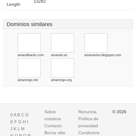
13282
Length:
Dominios similares
amarelloartis.com
amarelo.es
amarelvino.blogspot.com
amarengo.net
amarengo.org
Sobre
Renuncia
© 2026
0
A
B
C
D
nosotros
Política de
E
F
G
H
I
Contacto
privacidad
J
K
L
M
Borrar sitio
Condiciones
N
O
P
Q
R