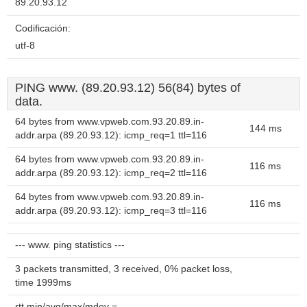
89.20.93.12
Codificación:
utf-8
PING www. (89.20.93.12) 56(84) bytes of
data.
64 bytes from www.vpweb.com.93.20.89.in-
144 ms
addr.arpa (89.20.93.12): icmp_req=1 ttl=116
64 bytes from www.vpweb.com.93.20.89.in-
116 ms
addr.arpa (89.20.93.12): icmp_req=2 ttl=116
64 bytes from www.vpweb.com.93.20.89.in-
116 ms
addr.arpa (89.20.93.12): icmp_req=3 ttl=116
--- www. ping statistics ---
3 packets transmitted, 3 received, 0% packet loss,
time 1999ms
rtt min/avg/max/mdev =