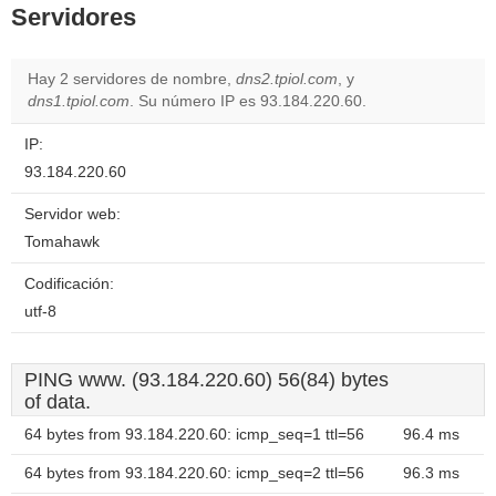
Servidores
Hay 2 servidores de nombre,
dns2.tpiol.com
, y
dns1.tpiol.com
. Su número IP es 93.184.220.60.
IP:
93.184.220.60
Servidor web:
Tomahawk
Codificación:
utf-8
PING www. (93.184.220.60) 56(84) bytes
of data.
64 bytes from 93.184.220.60: icmp_seq=1 ttl=56
96.4 ms
64 bytes from 93.184.220.60: icmp_seq=2 ttl=56
96.3 ms