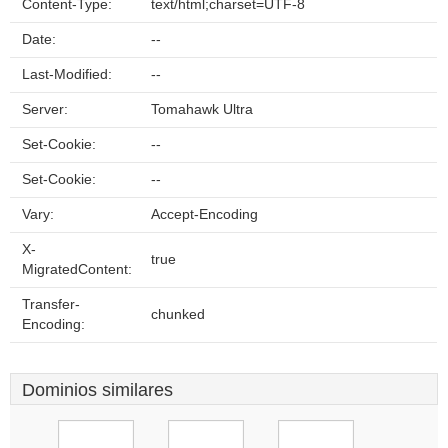
Content-Type:
text/html;charset=UTF-8
Date:
--
Last-Modified:
--
Server:
Tomahawk Ultra
Set-Cookie:
--
Set-Cookie:
--
Vary:
Accept-Encoding
X-
true
MigratedContent:
Transfer-
chunked
Encoding:
Dominios similares