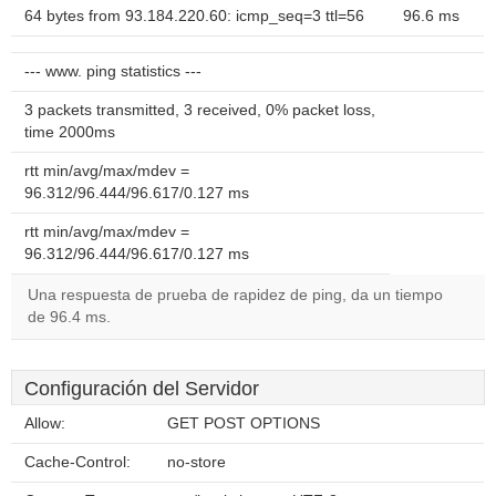
64 bytes from 93.184.220.60: icmp_seq=3 ttl=56
96.6 ms
--- www. ping statistics ---
3 packets transmitted, 3 received, 0% packet loss,
time 2000ms
rtt min/avg/max/mdev =
96.312/96.444/96.617/0.127 ms
rtt min/avg/max/mdev =
96.312/96.444/96.617/0.127 ms
Una respuesta de prueba de rapidez de ping, da un tiempo
de 96.4 ms.
Configuración del Servidor
Allow:
GET POST OPTIONS
Cache-Control:
no-store