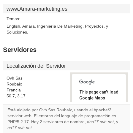
www.Amara-marketing.es
Temas:
English, Amara, Ingeniería De Marketing, Proyectos, y
Soluciones.
Servidores
Localización del Servidor
Ovh Sas
Roubaix
Francia
This page can't load
50.7, 3.17
Google Maps
correctly.
Está alojado por Ovh Sas Roubaix, usando el Apache/2
servidor web. El entorno del lenguaje de programación es
Do you
OK
PHP/5.2.17. Hay 2 servidores de nombre,
own this
dns17.ovh.net
, y
website?
ns17.ovh.net
.