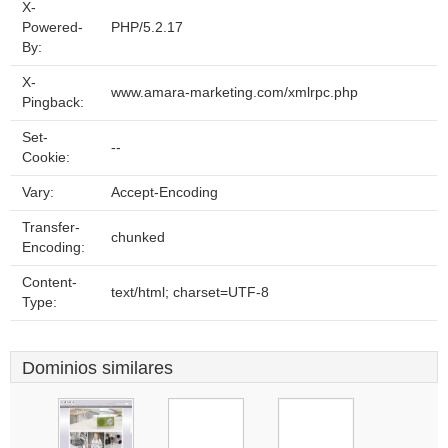
X-
Powered-
PHP/5.2.17
By:
X-
www.amara-marketing.com/xmlrpc.php
Pingback:
Set-
--
Cookie:
Vary:
Accept-Encoding
Transfer-
chunked
Encoding:
Content-
text/html; charset=UTF-8
Type:
Dominios similares