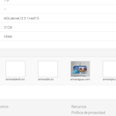
1.0
--
AOLserver/3.3.1+ad13
2126
close
amarabierto.es
amaradio.es
amaragua.com
amarajesu
otros
Renuncia
Política de privacidad