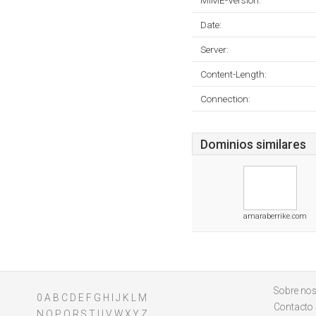
MIME-Version:
Date:
Server:
Content-Length:
Connection:
Dominios similares
amaraberrike.com
Sobre nos
0
A
B
C
D
E
F
G
H
I
J
K
L
M
Contacto
N
O
P
Q
R
S
T
U
V
W
X
Y
Z