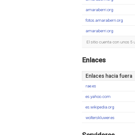
amaraberri.org
fotos.amaraberri.org
amaraberri.org
El sitio cuenta con unos 5
Enlaces
Enlaces hacia fuera
rae.es
es.yahoo.com
es.wikipedia.org
wolterskluwer.es