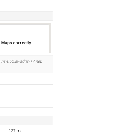
 Maps correctly.
OK
o
ns-652.awsdns-17.net
,
127 ms