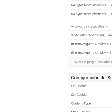
64 bytes from abvm.ef100.e
64 bytes from abvm.ef100.e
--- www. ping statistics ---
3 packets transmitted, 3 r
rtt min/avg/max/mdev = 
rtt min/avg/max/mdev = 
Enviar un ping al servidor,
Configuración del S
Set-Cookie:
Set-Cookie:
Content-Type: