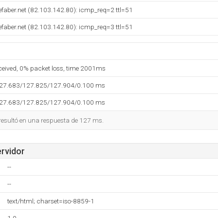
faber.net (82.103.142.80): icmp_req=2 ttl=51
faber.net (82.103.142.80): icmp_req=3 ttl=51
eceived, 0% packet loss, time 2001ms
127.683/127.825/127.904/0.100 ms
127.683/127.825/127.904/0.100 ms
 resultó en una respuesta de 127 ms.
ervidor
--
--
text/html; charset=iso-8859-1