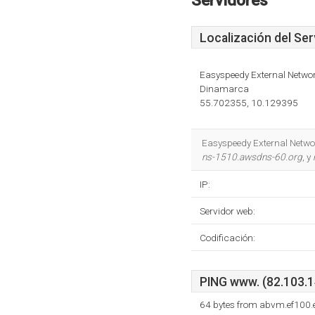
Servidores
Localización del Ser
Easyspeedy External Netwo
Dinamarca
55.702355, 10.129395
Easyspeedy External Networ
ns-1510.awsdns-60.org
, y
IP:
Servidor web:
Codificación:
PING www. (82.103.14
64 bytes from abvm.ef100.e