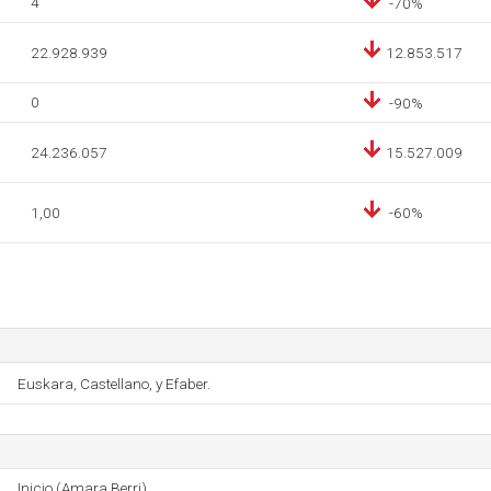
4
-70%
22.928.939
12.853.517
0
-90%
24.236.057
15.527.009
1,00
-60%
Euskara, Castellano, y Efaber.
Inicio (Amara Berri)