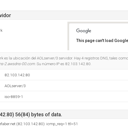
vidor
rk
This page can't load Google
Do you own this website?
k es la ubicación del AOLserver/3 servidor. Hay 4 registros DNS, tales com
ns-2.awsdns-00.com
. Su número IP es 82.103.142.80.
82.103.142.80
AOLserver/3
iso-8859-1
2.80) 56(84) bytes of data.
faber.net (82.103.142.80): icmp_req=1 ttl=51