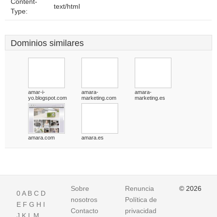
Content-
text/html
Type:
Dominios similares
amar-i-
amara-
amara-
yo.blogspot.com
marketing.com
marketing.es
amara.com
amara.es
Sobre
Renuncia
© 2026
0
A
B
C
D
nosotros
Política de
E
F
G
H
I
Contacto
privacidad
J
K
L
M