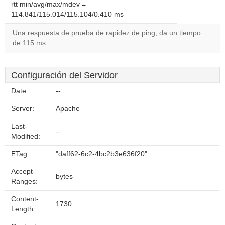
rtt min/avg/max/mdev =
114.841/115.014/115.104/0.410 ms
Una respuesta de prueba de rapidez de ping, da un tiempo
de 115 ms.
Configuración del Servidor
Date:
--
Server:
Apache
Last-
--
Modified:
ETag:
"daff62-6c2-4bc2b3e636f20"
Accept-
bytes
Ranges:
Content-
1730
Length: