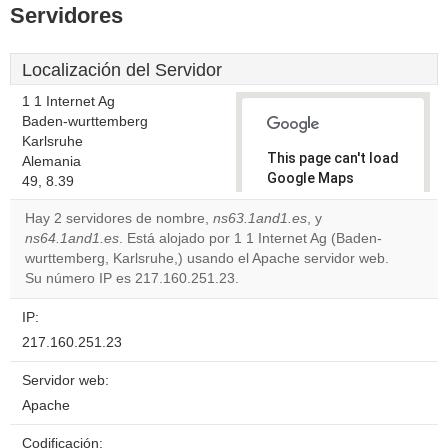
Servidores
Localización del Servidor
1 1 Internet Ag
Baden-wurttemberg
Karlsruhe
This page can't load
Alemania
Google Maps
49, 8.39
correctly.
Hay 2 servidores de nombre,
ns63.1and1.es
, y
ns64.1and1.es
. Está alojado por 1 1 Internet Ag (Baden-
Do you
OK
wurttemberg, Karlsruhe,) usando el Apache servidor web.
own this
website?
Su número IP es 217.160.251.23.
IP:
217.160.251.23
Servidor web:
Apache
Codificación: