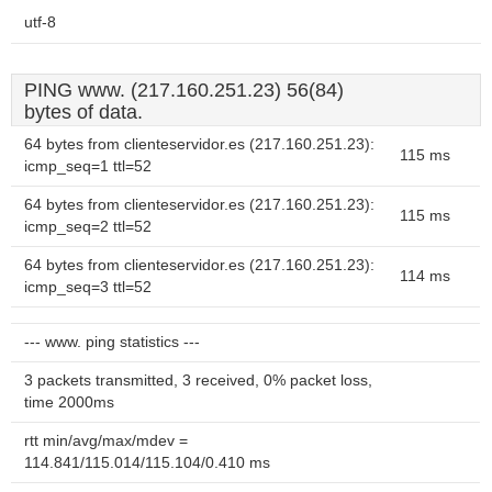
utf-8
PING www. (217.160.251.23) 56(84)
bytes of data.
64 bytes from clienteservidor.es (217.160.251.23):
115 ms
icmp_seq=1 ttl=52
64 bytes from clienteservidor.es (217.160.251.23):
115 ms
icmp_seq=2 ttl=52
64 bytes from clienteservidor.es (217.160.251.23):
114 ms
icmp_seq=3 ttl=52
--- www. ping statistics ---
3 packets transmitted, 3 received, 0% packet loss,
time 2000ms
rtt min/avg/max/mdev =
114.841/115.014/115.104/0.410 ms