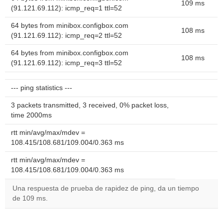
109 ms
(91.121.69.112): icmp_req=1 ttl=52
64 bytes from minibox.configbox.com
108 ms
(91.121.69.112): icmp_req=2 ttl=52
64 bytes from minibox.configbox.com
108 ms
(91.121.69.112): icmp_req=3 ttl=52
--- ping statistics ---
3 packets transmitted, 3 received, 0% packet loss,
time 2000ms
rtt min/avg/max/mdev =
108.415/108.681/109.004/0.363 ms
rtt min/avg/max/mdev =
108.415/108.681/109.004/0.363 ms
Una respuesta de prueba de rapidez de ping, da un tiempo
de 109 ms.