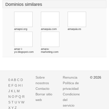
Dominios similares
amapsi.org
amaquia.com
amaquia.es
amar-i-
amara-
yo.blogspot.com
marketing.com
Sobre
Renuncia
© 2026
0
A
B
C
D
nosotros
Política de
E
F
G
H
I
Contacto
privacidad
J
K
L
M
Borrar sitio
Condiciones
N
O
P
Q
R
web
del
S
T
U
V
W
servicio
X
Y
Z