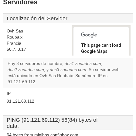
Servidores
Localización del Servidor
Ovh Sas
Roubaix
Francia
This page can't load
50.7, 3.17
Google Maps
correctly.
Hay 3 servidores de nombre,
dns1.zonadns.com
,
dns2.zonadns.com
, y
dns3.zonadns.com
. Su servidor web
Do you
OK
está ubicado en Ovh Sas Roubaix. Su número IP es
own this
website?
91.121.69.112.
IP:
91.121.69.112
PING (91.121.69.112) 56(84) bytes of
data.
64 bytes from minibox.configbox.com