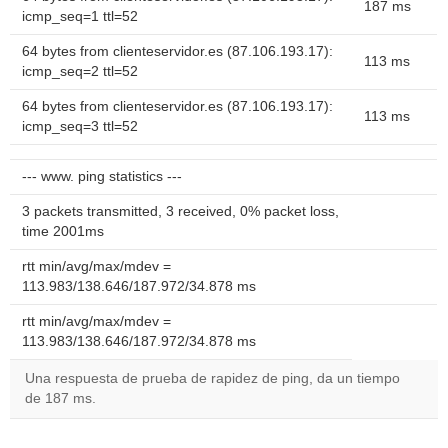
187 ms
icmp_seq=1 ttl=52
64 bytes from clienteservidor.es (87.106.193.17):
113 ms
icmp_seq=2 ttl=52
64 bytes from clienteservidor.es (87.106.193.17):
113 ms
icmp_seq=3 ttl=52
--- www. ping statistics ---
3 packets transmitted, 3 received, 0% packet loss,
time 2001ms
rtt min/avg/max/mdev =
113.983/138.646/187.972/34.878 ms
rtt min/avg/max/mdev =
113.983/138.646/187.972/34.878 ms
Una respuesta de prueba de rapidez de ping, da un tiempo
de 187 ms.