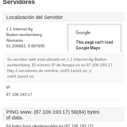
Servidores
Localización del Servidor
1 1 Internet Ag
Baden-wurttemberg
Alemania
This page can't load
51.206883, 9.887695
Google Maps
correctly.
Su servidor web está ubicado en 1 1 Internet Ag Baden-
wurttemberg. El número IP de Amapa.es es 87.106.193.17.
Do you
OK
Hay 2 servidores de nombre,
ns63.1and1.es
own this
, y
website?
ns64.1and1.es
.
IP:
87.106.193.17
PING www. (87.106.193.17) 56(84) bytes
of data.
64 bytes from clienteservidor.es (87.106.193.17):